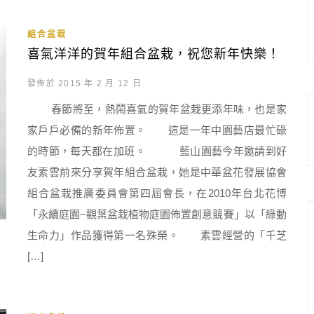
組合盆栽
喜氣洋洋的賀年組合盆栽，祝您新年快樂！
發佈於 2015 年 2 月 12 日
春節將至，熱鬧喜氣的賀年盆栽更添年味，也是家
家戶戶必備的新年佈置。 這是一年中園藝店最忙碌
的時節，每天都在加班。 藍山園藝今年邀請到好
友素雲前來分享賀年組合盆栽，她是中華盆花發展協會
組合盆栽推廣委員會第四屆會長，在2010年台北花博
「永續庭園–觀葉盆栽植物庭園佈置創意競賽」以「綠動
生命力」作品獲得第一名殊榮。 素雲經營的「千芝
[…]