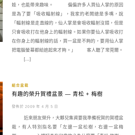
娃，也能帶來趣味。 偏偏許多人買仙人掌的原因
是為了要「吸收輻射線」，我家的老闆總是多嘴，說
「輻射線是走直線的，仙人掌是會吸收輻射沒錯，但是
只會吸收打在他身上的輻射線。如果你要仙人掌吸收打
在你身上的輻射線的話，買一盆是不夠的，要用仙人掌
把電腦螢幕都給遮起來才夠。」 客人聽了常莞爾。
[…]
組合盆栽
有趣的榮升賀禮盆景 — 青松 + 梅樹
發佈於 2009 年 4 月 5 日
近來朋友榮升，大夥兒集資要我準備祝賀的賀禮盆
栽，有人特別指名要「左邊一盆松樹，右邊一盆梅