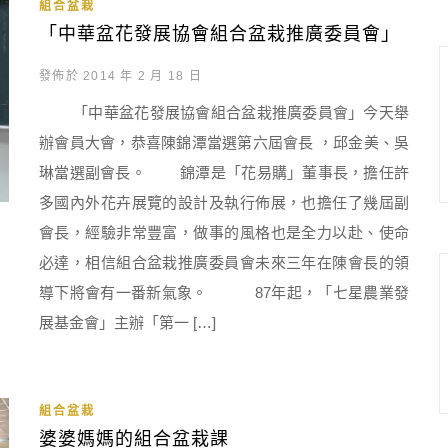
組合盆栽
「中華盆花發展協會組合盆栽推廣委員會」
發佈於 2014 年 2 月 18 日
「中華盆花發展協會組合盆栽推廣委員會」今天舉
辦會員大會，恭喜陳錦潭當選第六屆會長 ，邱金美、吳
琳當選副會長。 錦潭是「花易購」董事長，擔任許
多國內外花卉展覽的設計及執行佈展，也擔任了幾屆副
會長，經驗非常豐富，做事的風格也是全力以赴、使命
必達，相信組合盆栽推廣委員會未來三年在陳會長的領
導下將會有一番新氣象。 87年起，「七星農業發
展基金會」主辦「第一 […]
組合盆栽
婆婆媽媽的組合盆栽課