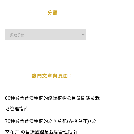
分類
分
類
熱門文章與頁面︰
80種適合台灣種植的綠籬植物の目錄圖鑑及栽
培管理指南
70種適合台灣種植的夏季草花(春播草花)+夏
季花卉 の目錄圖鑑及栽培管理指南