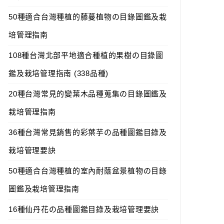
50種適合台灣種植的藤蔓植物の目錄圖鑑及栽
培管理指南
108種台灣北部平地適合種植的果樹の目錄圖
鑑及栽培管理指南 (338品種)
20種台灣常見的變葉木品種蒐集の目錄圖鑑及
栽培管理指南
36種台灣常見銷售的彩葉芋の品種圖鑑目錄及
栽培管理要訣
50種適合台灣種植的室內耐蔭盆景植物の目錄
圖鑑及栽培管理指南
16種仙丹花の品種圖鑑目錄及栽培管理要訣