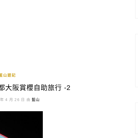
藍山遊記
都大阪賞櫻自助旅行 -2
年 4 月 26 日 由
藍山