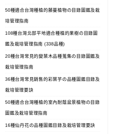
50種適合台灣種植的藤蔓植物の目錄圖鑑及栽
培管理指南
108種台灣北部平地適合種植的果樹の目錄圖
鑑及栽培管理指南 (338品種)
20種台灣常見的變葉木品種蒐集の目錄圖鑑及
栽培管理指南
36種台灣常見銷售的彩葉芋の品種圖鑑目錄及
栽培管理要訣
50種適合台灣種植的室內耐蔭盆景植物の目錄
圖鑑及栽培管理指南
16種仙丹花の品種圖鑑目錄及栽培管理要訣