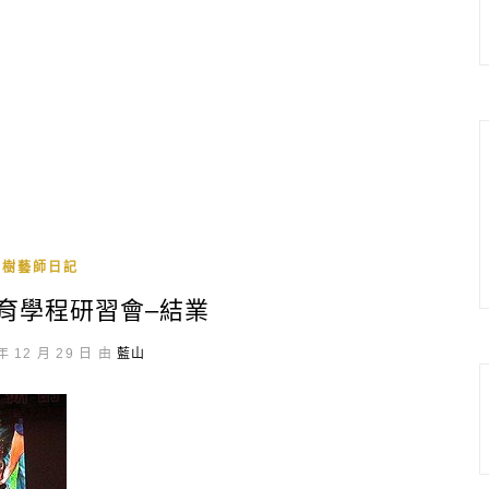
A樹藝師日記
育學程研習會–結業
年 12 月 29 日 由
藍山