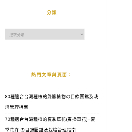
分類
分
類
熱門文章與頁面︰
80種適合台灣種植的綠籬植物の目錄圖鑑及栽
培管理指南
70種適合台灣種植的夏季草花(春播草花)+夏
季花卉 の目錄圖鑑及栽培管理指南