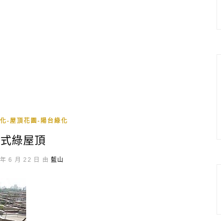
化-屋頂花園-陽台綠化
缽式綠屋頂
年 6 月 22 日 由
藍山