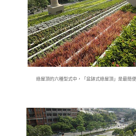
綠屋頂的六種型式中，「盆缽式綠屋頂」是最簡便