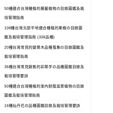
50種適合台灣種植的藤蔓植物の目錄圖鑑及栽
培管理指南
108種台灣北部平地適合種植的果樹の目錄圖
鑑及栽培管理指南 (338品種)
20種台灣常見的變葉木品種蒐集の目錄圖鑑及
栽培管理指南
36種台灣常見銷售的彩葉芋の品種圖鑑目錄及
栽培管理要訣
50種適合台灣種植的室內耐蔭盆景植物の目錄
圖鑑及栽培管理指南
16種仙丹花の品種圖鑑目錄及栽培管理要訣