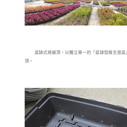
盆缽式綠屋頂，以獨立單一的「盆缽型植生苗盆」
頂。