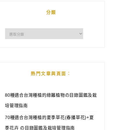
分類
分
類
熱門文章與頁面︰
80種適合台灣種植的綠籬植物の目錄圖鑑及栽
培管理指南
70種適合台灣種植的夏季草花(春播草花)+夏
季花卉 の目錄圖鑑及栽培管理指南