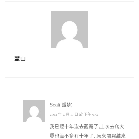
藍山
Scat( 鐵楚)
2012 年 4 月 17 日 於 下午 9:52
我已經十年沒去觀霧了,上次去爬大
壩也差不多有十年了, 原來關霧越來