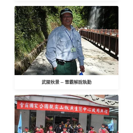
武陵秋景 -- 雪霸解說執勤