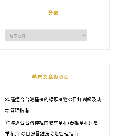
分類
分
類
熱門文章與頁面︰
80種適合台灣種植的綠籬植物の目錄圖鑑及栽
培管理指南
70種適合台灣種植的夏季草花(春播草花)+夏
季花卉 の目錄圖鑑及栽培管理指南