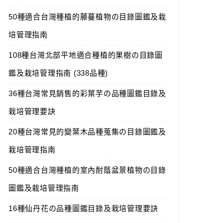
50種適合台灣種植的藤蔓植物の目錄圖鑑及栽
培管理指南
108種台灣北部平地適合種植的果樹の目錄圖
鑑及栽培管理指南 (338品種)
36種台灣常見銷售的彩葉芋の品種圖鑑目錄及
栽培管理要訣
20種台灣常見的變葉木品種蒐集の目錄圖鑑及
栽培管理指南
50種適合台灣種植的室內耐蔭盆景植物の目錄
圖鑑及栽培管理指南
16種仙丹花の品種圖鑑目錄及栽培管理要訣