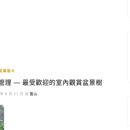
庭園樹木
與管理 — 最受歡迎的室內觀賞盆景樹
年 8 月 31 日 由
藍山