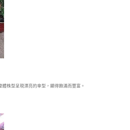
體株型呈現漂亮的傘型，顯得飽滿而豐富。