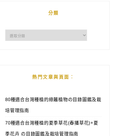
分類
分
類
熱門文章與頁面︰
80種適合台灣種植的綠籬植物の目錄圖鑑及栽
培管理指南
70種適合台灣種植的夏季草花(春播草花)+夏
季花卉 の目錄圖鑑及栽培管理指南