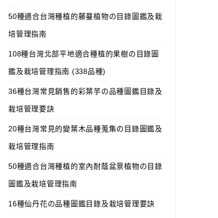
50種適合台灣種植的藤蔓植物の目錄圖鑑及栽
培管理指南
108種台灣北部平地適合種植的果樹の目錄圖
鑑及栽培管理指南 (338品種)
36種台灣常見銷售的彩葉芋の品種圖鑑目錄及
栽培管理要訣
20種台灣常見的變葉木品種蒐集の目錄圖鑑及
栽培管理指南
50種適合台灣種植的室內耐蔭盆景植物の目錄
圖鑑及栽培管理指南
16種仙丹花の品種圖鑑目錄及栽培管理要訣