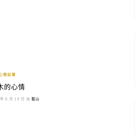
心情記事
木的心情
年 8 月 19 日 由
藍山