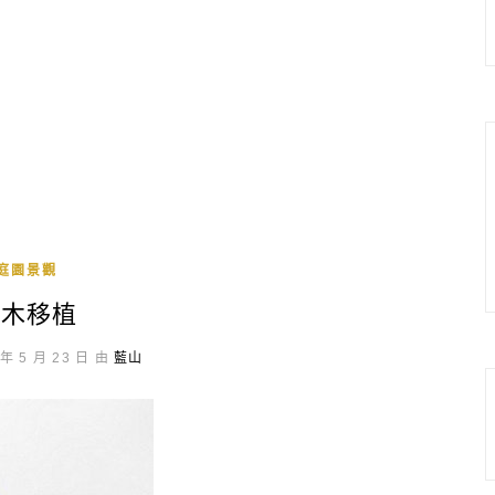
庭園景觀
喬木移植
年 5 月 23 日 由
藍山