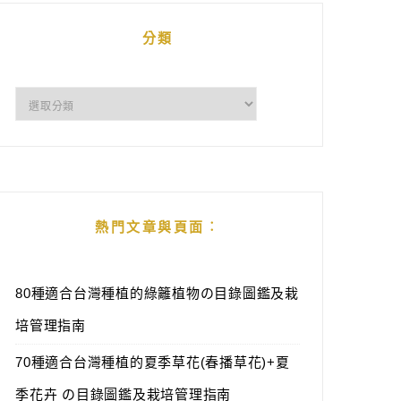
分類
分
類
熱門文章與頁面︰
80種適合台灣種植的綠籬植物の目錄圖鑑及栽
培管理指南
70種適合台灣種植的夏季草花(春播草花)+夏
季花卉 の目錄圖鑑及栽培管理指南