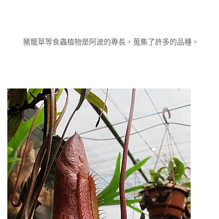
豬籠草等食蟲植物是阿波的專長，蒐集了許多的品種。