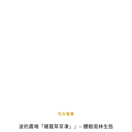
花卉報導
波的農場「豬籠草茶凍」』– 體驗雨林生態