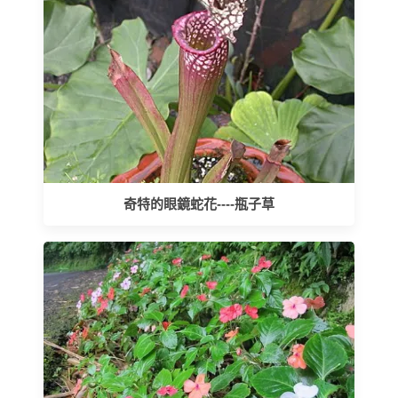
奇特的眼鏡蛇花----瓶子草