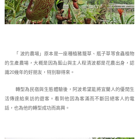
「 波的農場」原本是一座種植豬籠草、瓶子草等食蟲植物
的生產農場，大概是因為藍山與主人程清波都是花農出身，認
識20幾年的好朋友，特別聊得來。
轉型為民宿與生態體驗後，阿波希望能將宜蘭人的優閒生
活傳達給來訪的遊客。看到他因為客滿而不斷回絕客人的電
話，也為他的轉型成功而高興。