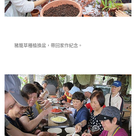
豬籠草種植換盆，帶回家作紀念。