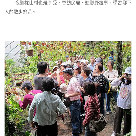
夜遊枕山村也是享受，尋訪民居、聽鄉野趣事，學習鄉下
人的散步悠遊。