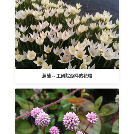
蔥蘭 -- 工研院湖畔的花環