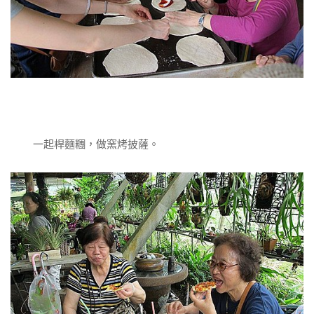
一起桿麵糰，做窯烤披薩。