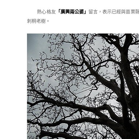
熱心格友
「廣興兩公婆」
留言，表示已經與苗栗
刺桐老樹。