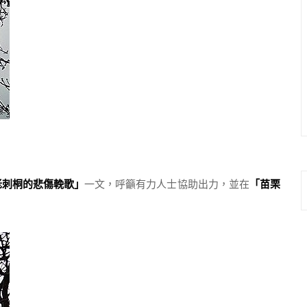
老刺桐的悲傷輓歌」
一文，呼籲有力人士協助出力，並在
「苗栗