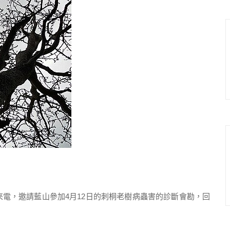
，邀請藍山參加4月12日的刺桐老樹病蟲害的診斷會勘，回