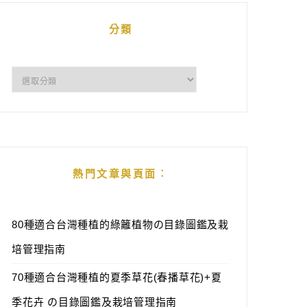
分類
分
類
熱門文章與頁面︰
80種適合台灣種植的綠籬植物の目錄圖鑑及栽
培管理指南
70種適合台灣種植的夏季草花(春播草花)+夏
季花卉 の目錄圖鑑及栽培管理指南