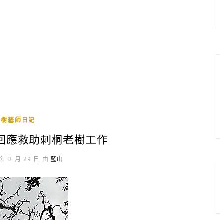
A樹藝師日記
回應救助刺桐老樹工作
年 3 月 29 日 由
藍山