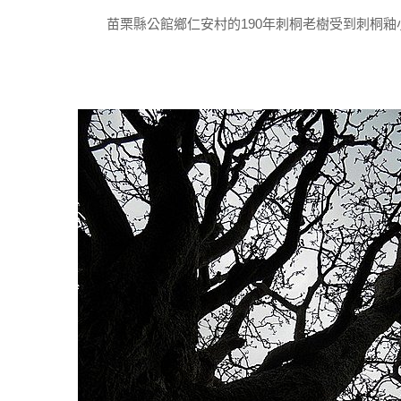
苗栗縣公館鄉仁安村的190年刺桐老樹受到刺桐釉