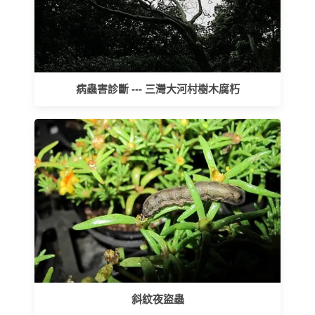
病蟲害診斷 --- 三灣大河村樹木腐朽
斜紋夜盜蟲