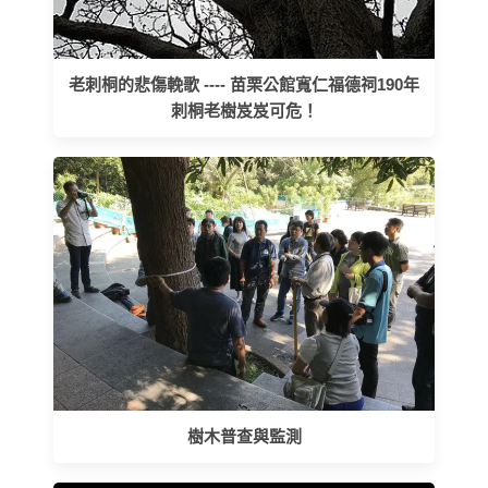
老刺桐的悲傷輓歌 ---- 苗栗公館寬仁福德祠190年
刺桐老樹岌岌可危！
樹木普查與監測