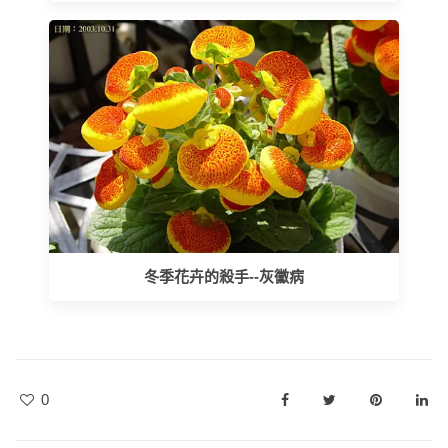
冬季花卉的殺手--灰黴病
0