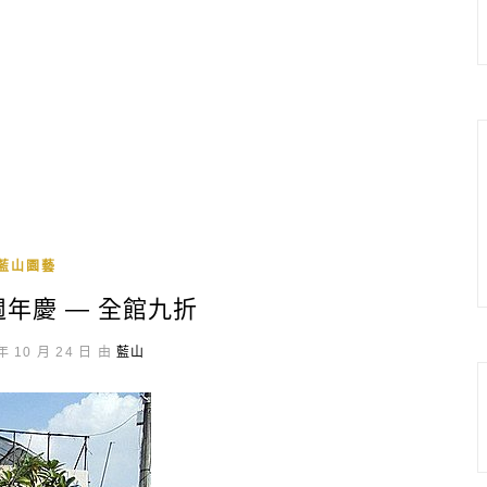
藍山園藝
週年慶 — 全館九折
年 10 月 24 日 由
藍山