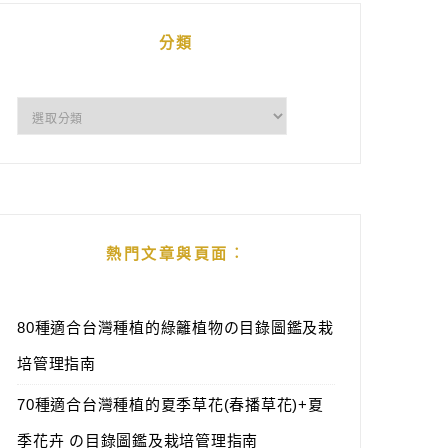
分類
分
類
熱門文章與頁面︰
80種適合台灣種植的綠籬植物の目錄圖鑑及栽
培管理指南
70種適合台灣種植的夏季草花(春播草花)+夏
季花卉 の目錄圖鑑及栽培管理指南