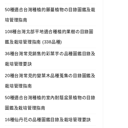
50種適合台灣種植的藤蔓植物の目錄圖鑑及栽
培管理指南
108種台灣北部平地適合種植的果樹の目錄圖
鑑及栽培管理指南 (338品種)
36種台灣常見銷售的彩葉芋の品種圖鑑目錄及
栽培管理要訣
20種台灣常見的變葉木品種蒐集の目錄圖鑑及
栽培管理指南
50種適合台灣種植的室內耐蔭盆景植物の目錄
圖鑑及栽培管理指南
16種仙丹花の品種圖鑑目錄及栽培管理要訣