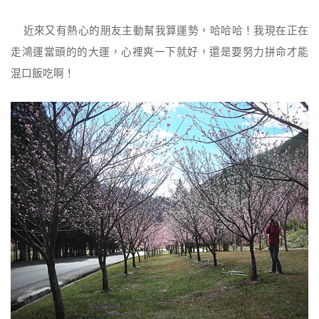
近來又有熱心的朋友主動幫我算運勢，哈哈哈！我現在正在
走鴻運當頭的的大運，心裡爽一下就好，還是要努力拼命才能
混口飯吃啊！