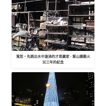
寬恕，先跳出水中漩渦的才是贏家 - 藍山園藝火
災三年的紀念