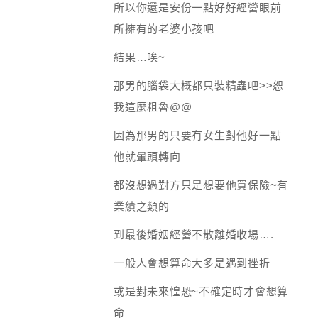
所以你還是安份一點好好經營眼前
所擁有的老婆小孩吧
結果…唉~
那男的腦袋大概都只裝精蟲吧>>恕
我這麼粗魯@@
因為那男的只要有女生對他好一點
他就暈頭轉向
都沒想過對方只是想要他買保險~有
業績之類的
到最後婚姻經營不散離婚收場….
一般人會想算命大多是遇到挫折
或是對未來惶恐~不確定時才會想算
命