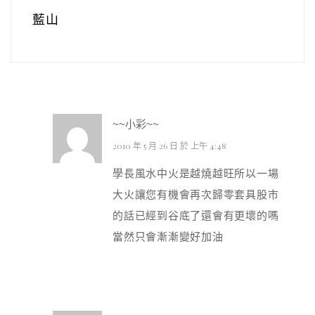
藍山
~~小彩~~
2010 年 5 月 26 日 於 上午 4:48
學長風水中火是越燒越旺所以一場
大火讓您有機會再次歸零套具股市
的話已經到谷底了還會有更壞的嗎
當然只會漸漸變好加油