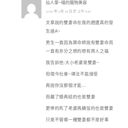
仙人掌~喵的寵物美容
2010 年 5 月 26 日 於 上午 6:10
文章說的雙妻命在我的週遭真的發
生過A~
男生一直因為算命師說有雙妻命而
一直有非分之想的想有齊人之福
我告訴他:大小老婆是雙妻~
但現今社會~律法不能接受
再說你沒那個才能…
而離了婚再結的也是雙妻
更慘的死了老婆再續弦的也是雙妻
只是不管哪一種雙妻都不是好事