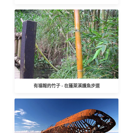
有福報的竹子 - 在蓬萊溪護魚步道