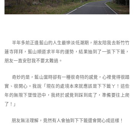
半年多前正逢藍山的人生最慘淡低潮期，朋友陪我去新竹竹
蓮寺拜拜，藍山順道求半年的運勢，結果抽到了一張下下籤，
朋友一直安慰我不要太難過。
奇妙的是，藍山當時卻有一種很奇特的感覺，心裡覺得很踏
實、很開心。我說「現在的處境本來就應該是下下籤ㄚ！這些
年的無限下墜惶恐中，我終於感覺到踩到底了，準備要往上爬
了！」
朋友無法理解，竟然有人會抽到下下籤還會開心成這樣！