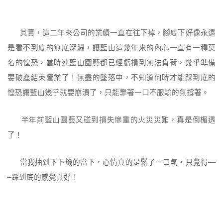
其實，這二年來公司的業績一直在往下掉，腳底下好像永遠
是看不到底的無底深淵，讓藍山這幾年來的內心一直有一種莫
名的惶恐，當時連藍山園藝都已經虧損到無法負荷，幾乎準備
要破產結束營業了！無盡的墜落中，不知道何時才能踩到底的
惶恐讓藍山幾乎就要崩潰了，只能靠著一口不服輸的氣撐著。
半年前藍山園藝又碰到損失慘重的火災災難，真是倒楣透
了！
當我抽到下下籤的當下，心情真的是鬆了一口氣，只覺得—
–踩到底的感覺真好！