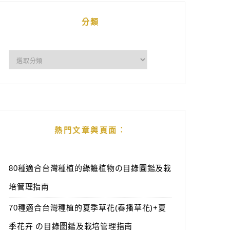
分類
分
類
熱門文章與頁面︰
80種適合台灣種植的綠籬植物の目錄圖鑑及栽
培管理指南
70種適合台灣種植的夏季草花(春播草花)+夏
季花卉 の目錄圖鑑及栽培管理指南