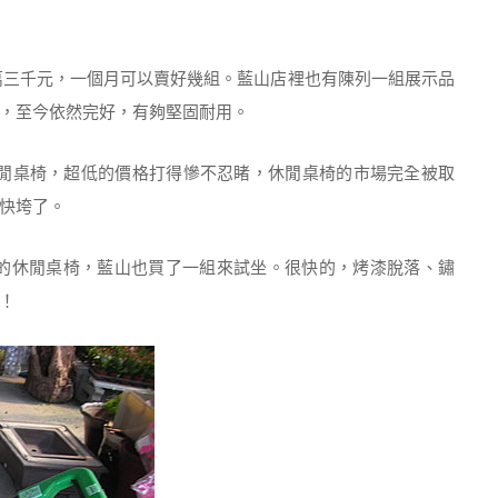
三千元，一個月可以賣好幾組。藍山店裡也有陳列一組展示品
，至今依然完好，有夠堅固耐用。
閒桌椅，超低的價格打得慘不忍睹，休閒桌椅的市場完全被取
快垮了。
休閒桌椅，藍山也買了一組來試坐。很快的，烤漆脫落、鏽
！