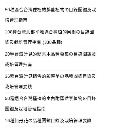
50種適合台灣種植的藤蔓植物の目錄圖鑑及栽
培管理指南
108種台灣北部平地適合種植的果樹の目錄圖
鑑及栽培管理指南 (338品種)
20種台灣常見的變葉木品種蒐集の目錄圖鑑及
栽培管理指南
36種台灣常見銷售的彩葉芋の品種圖鑑目錄及
栽培管理要訣
50種適合台灣種植的室內耐蔭盆景植物の目錄
圖鑑及栽培管理指南
16種仙丹花の品種圖鑑目錄及栽培管理要訣