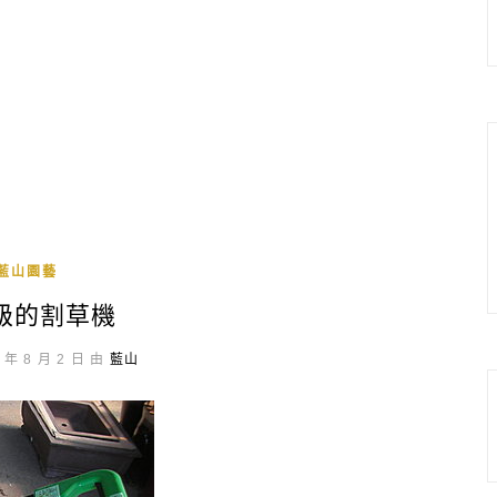
藍山園藝
級的割草機
 年 8 月 2 日 由
藍山