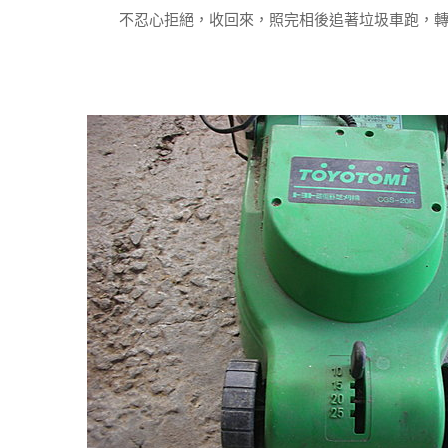
不忍心拒絕，收回來，照完相後追著垃圾車跑，轉