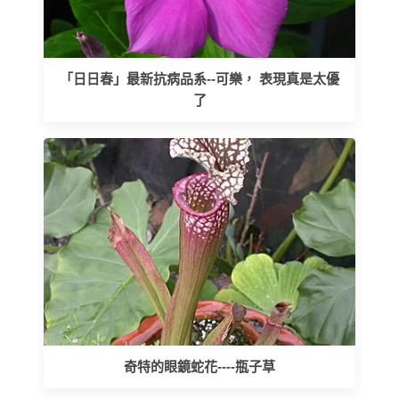
「日日春」最新抗病品系--可樂， 表現真是太優
了
奇特的眼鏡蛇花----瓶子草