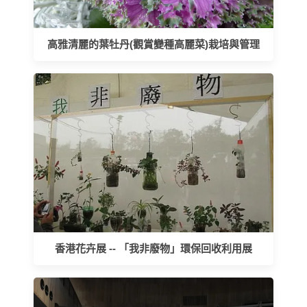
高雅清麗的葉牡丹(觀賞變種高麗菜)栽培與管理
香港花卉展 -- 「我非廢物」環保回收利用展