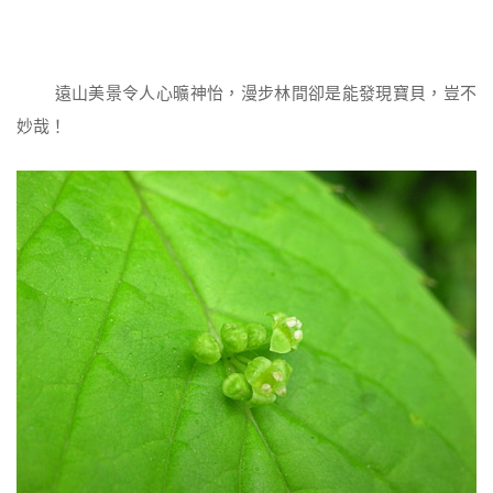
遠山美景令人心曠神怡，漫步林間卻是能發現寶貝，豈不
妙哉！