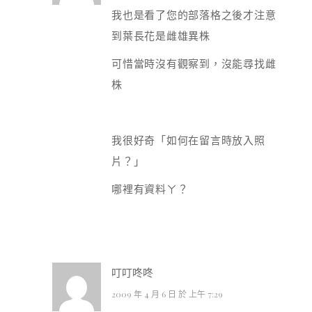
我也是看了您的部落格之後才注意
到葉長花是雌雄異株
可惜當時沒有觀察到，沒能尋找雌
株
我很好奇「如何在留言時放入照
片？」
哪裡有資料ㄚ？
叮叮咚咚
2009 年 4 月 6 日 於 上午 7:29