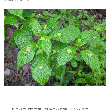
葉長花為雌雄異株，雄花具有長梗，5-10朵叢生。