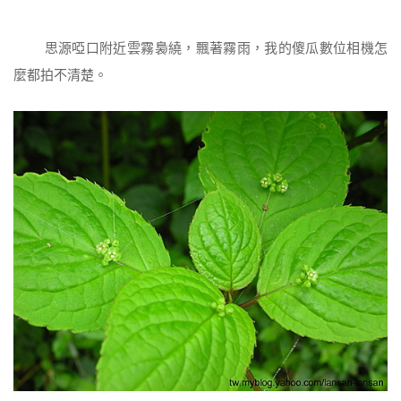
思源啞口附近雲霧裊繞，飄著霧雨，我的傻瓜數位相機怎
麼都拍不清楚。