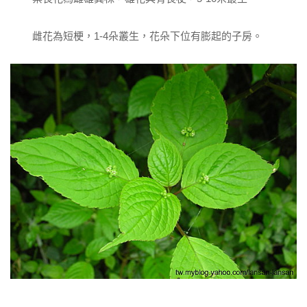
雌花為短梗，1-4朵叢生，花朵下位有膨起的子房。