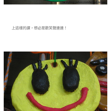
上這樣的課，想必是歡笑聲連連！