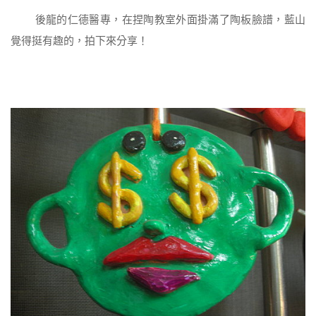
後龍的仁德醫專，在捏陶教室外面掛滿了陶板臉譜，藍山
覺得挺有趣的，拍下來分享！