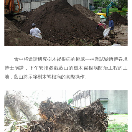
會中將邀請研究樹木褐根病的權威—林業試驗所傅春旭
博士演講，下午安排參觀藍山的樹木褐根病防治工程的工
地，藍山將示範樹木褐根病的實際操作。