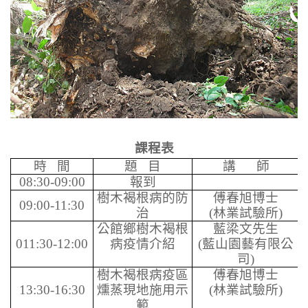
課程表
時
間
題
目
講
師
08:30-09:00
報到
樹木褐根病的防
傅春旭
博士
09:00-11:30
治
(
林業試驗所
)
公館鄉樹木褐根
藍梁文
先生
011:30-12:00
病疫情介紹
(
藍山園藝有限公
司
)
樹木褐根病疫區
傅春旭
博士
13:30-16:30
燻蒸現地施用示
(
林業試驗所
)
範