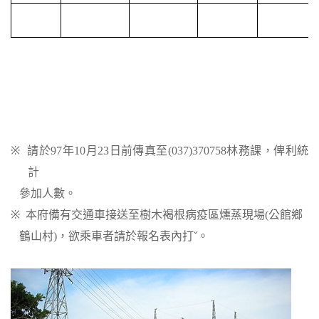
※
請於
97
年
10
月
23
日前傳真至
(037)370758
林務課，俾利統
計
參加人數。
※
本府備有交通車接送至
樹木褐根病疫區燻蒸現場
(
公館鄉
鶴山村
)
，欲乘車者請於報名表內打
ˇ。