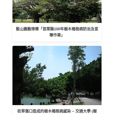
藍山園藝得標「苗栗縣100年樹木褐根病防治及宣
導作業」
砍草傷口造成的樹木褐根病感染 -- 交通大學 (樹