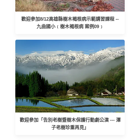
歡迎參加8/12高雄縣樹木褐根病示範講習課程 --
九曲國小﹝樹木褐根病 案例09﹞
歡迎參加「告別老樹暨樹木保護行動劇公演 --- 潭
子老樹珍重再見」