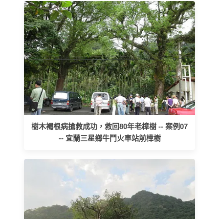
樹木褐根病搶救成功，救回80年老樟樹 -- 案例07
-- 宜蘭三星鄉牛鬥火車站前樟樹