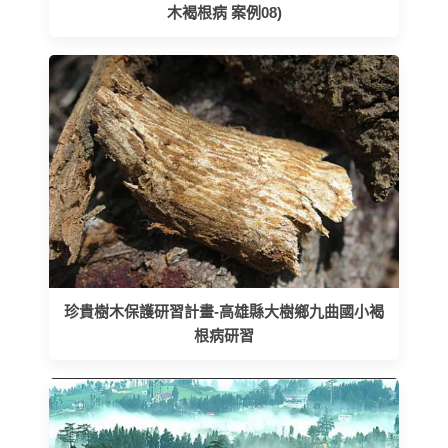
木褐根病 案例08)
珍貴樹木保護研習計畫-高雄縣大樹鄉九曲國小褐
根病研習