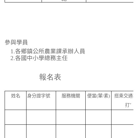
參與學員
1.
各鄉鎮公所農業課承辦人員
2.
各國中小學總務主任
報名表
姓名
身分證字號
服務機關
便當
(
葷
/
素
)
搭乘交通車
打
ˇ