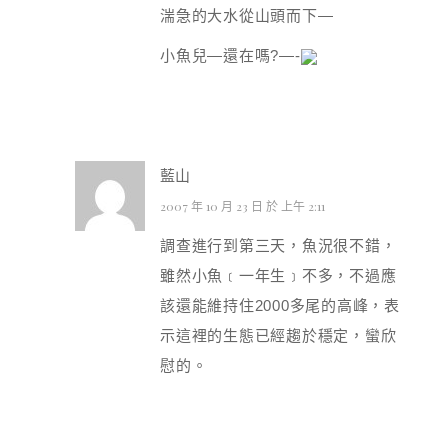
湍急的大水從山頭而下—
小魚兒—還在嗎?—-
藍山
2007 年 10 月 23 日 於 上午 2:11
調查進行到第三天，魚況很不錯，
雖然小魚﹝一年生﹞不多，不過應
該還能維持住2000多尾的高峰，表
示這裡的生態已經趨於穩定，蠻欣
慰的。