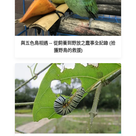
與五色鳥相遇 -- 從飼養到野放之蠢事全記錄 (拾
獲野鳥的救援)