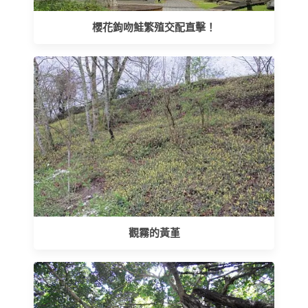
櫻花鉤吻鮭繁殖交配直擊！
觀霧的黃堇