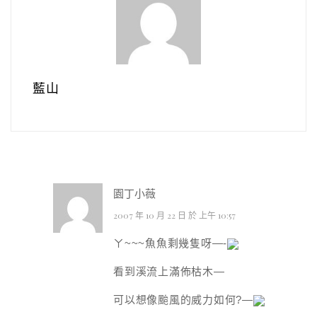
藍山
園丁小薇
2007 年 10 月 22 日 於 上午 10:57
ㄚ~~~魚魚剩幾隻呀—-
看到溪流上滿佈枯木—
可以想像颱風的威力如何?—