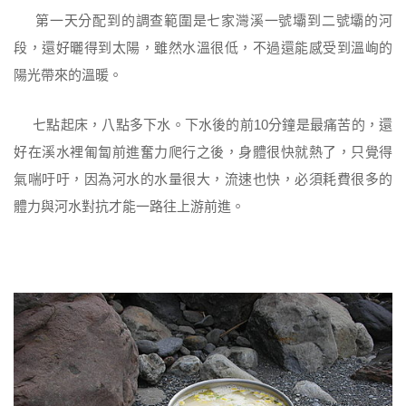
第一天分配到的調查範圍是七家灣溪一號壩到二號壩的河
段，還好曬得到太陽，雖然水溫很低，不過還能感受到溫峋的
陽光帶來的溫暖。
七點起床，八點多下水。下水後的前10分鐘是最痛苦的，還
好在溪水裡匍匐前進奮力爬行之後，身體很快就熱了，只覺得
氣喘吁吁，因為河水的水量很大，流速也快，必須耗費很多的
體力與河水對抗才能一路往上游前進。