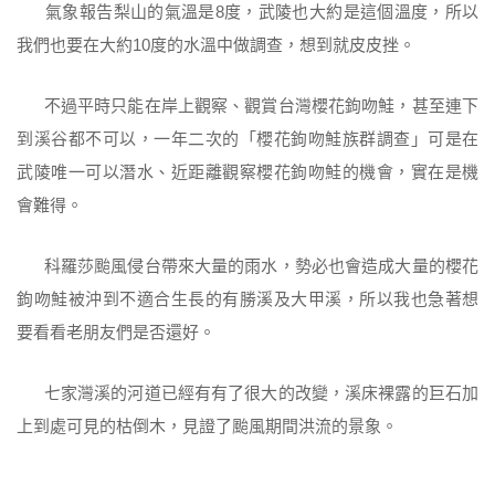
氣象報告梨山的氣溫是8度，武陵也大約是這個溫度，所以
我們也要在大約10度的水溫中做調查，想到就皮皮挫。
不過平時只能在岸上觀察、觀賞台灣櫻花鉤吻鮭，甚至連下
到溪谷都不可以，一年二次的「櫻花鉤吻鮭族群調查」可是在
武陵唯一可以潛水、近距離觀察櫻花鉤吻鮭的機會，實在是機
會難得。
科羅莎颱風侵台帶來大量的雨水，勢必也會造成大量的櫻花
鉤吻鮭被沖到不適合生長的有勝溪及大甲溪，所以我也急著想
要看看老朋友們是否還好。
七家灣溪的河道已經有有了很大的改變，溪床裸露的巨石加
上到處可見的枯倒木，見證了颱風期間洪流的景象。