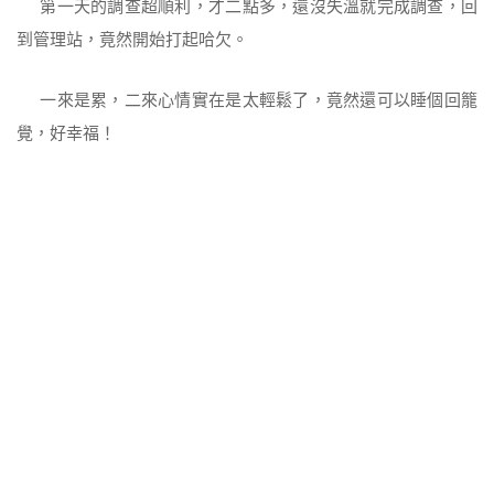
第一天的調查超順利，才二點多，還沒失溫就完成調查，回
到管理站，竟然開始打起哈欠。
一來是累，二來心情實在是太輕鬆了，竟然還可以睡個回籠
覺，好幸福！