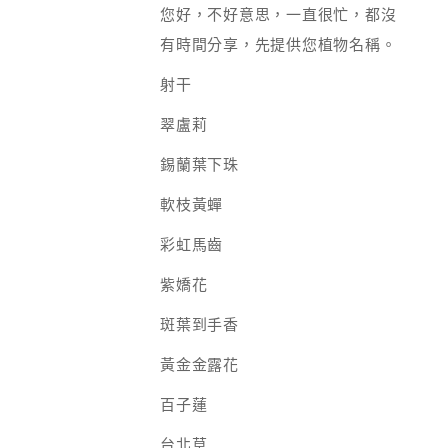
您好，不好意思，一直很忙，都沒
有時間分享，先提供您植物名稱。
射干
翠盧莉
錫蘭葉下珠
軟枝黃蟬
彩虹馬齒
紫嬌花
斑葉到手香
黃金金露花
百子蓮
台北草