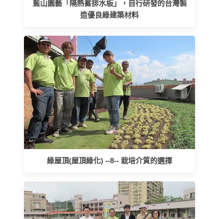
藍山園藝「隔熱蓄排水板」，自行研發的台灣製
造優良綠建築材料
綠屋頂(屋頂綠化) --8-- 栽培介質的選擇