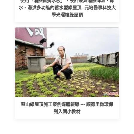
使用「隔熱蓄排水板」，設計兼具隔熱降溫、節
水、滯洪多功能的蓄水型綠屋頂--元培醫事科技大
學光曜樓綠屋頂
藍山綠屋頂施工案例媒體報導 --- 順德里做環保
列入國小教材