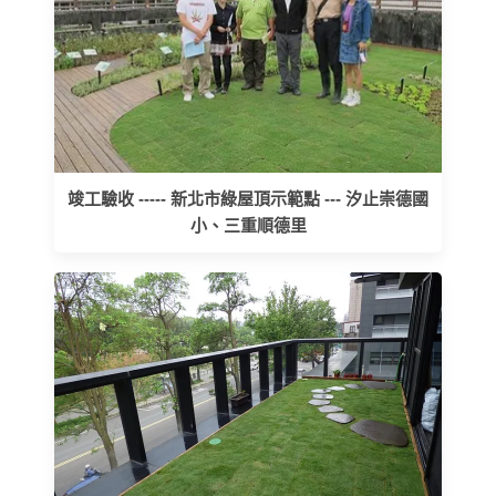
竣工驗收 ----- 新北市綠屋頂示範點 --- 汐止崇德國
小、三重順德里