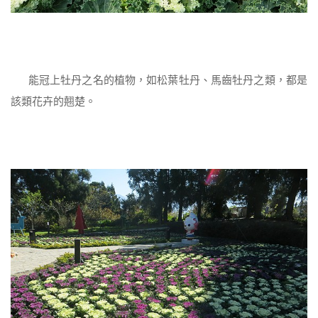
能冠上牡丹之名的植物，如松葉牡丹、馬齒牡丹之類，都是
該類花卉的翹楚。