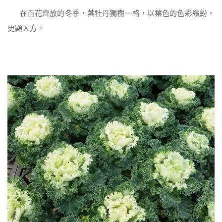
在百花齊放的冬季，葉牡丹獨樹一格，以葉色的色彩繽紛，
更顯大方。