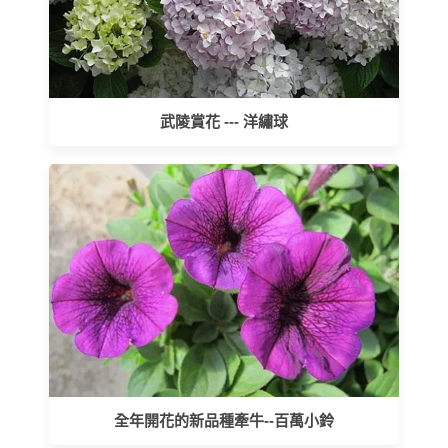
武陵賞花 --- 洋繡球
全年開花的新品種牽牛--百萬小鈴