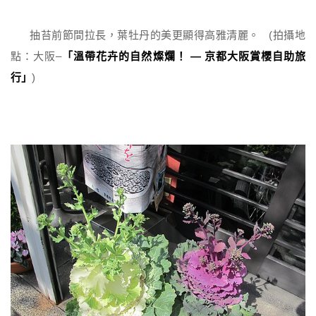
抽苔前節間拉長，葉牡丹的美更顯得高雅清麗。 (拍攝地
點：大阪–
「溫帶花卉的自然燦爛！ — 京都大阪賞櫻自助旅
行」
)