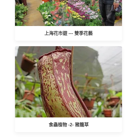
上海花市遊 --- 雙季花藝
食蟲植物 -2- 豬籠草