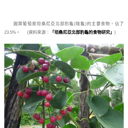
圓葉葡萄是坦桑尼亞北部豹龜(陸龜)的主要食物，佔了
23.5%。 (資料來源：
「坦桑尼亞北部豹龜的食物研究」
)