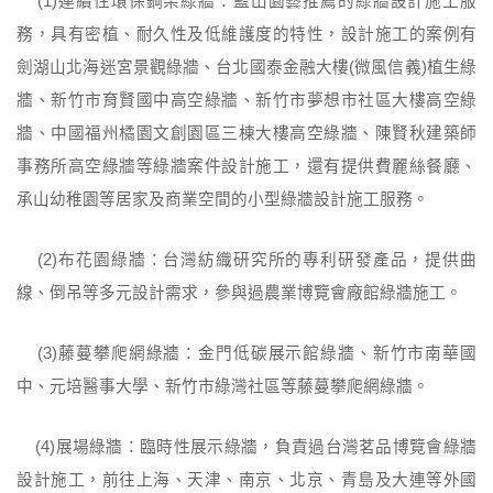
(1)連續性環保鋼架綠牆：藍山園藝推薦的綠牆設計施工服
務，具有密植、耐久性及低維護度的特性，設計施工的案例有
劍湖山北海迷宮景觀綠牆、台北國泰金融大樓(微風信義)植生綠
牆、新竹市育賢國中高空綠牆、新竹市夢想市社區大樓高空綠
牆、中國福州橘園文創園區三棟大樓高空綠牆、陳賢秋建築師
事務所高空綠牆等綠牆案件設計施工，還有提供費麗絲餐廳、
承山幼稚園等居家及商業空間的小型綠牆設計施工服務。
(2)布花園綠牆：台灣紡織研究所的專利研發產品，提供曲
線、倒吊等多元設計需求，參與過農業博覽會廠館綠牆施工。
(3)藤蔓攀爬網綠牆：金門低碳展示館綠牆、新竹市南華國
中、元培醫事大學、新竹市綠灣社區等藤蔓攀爬網綠牆。
(4)展場綠牆：臨時性展示綠牆，負責過台灣茗品博覽會綠牆
設計施工，前往上海、天津、南京、北京、青島及大連等外國