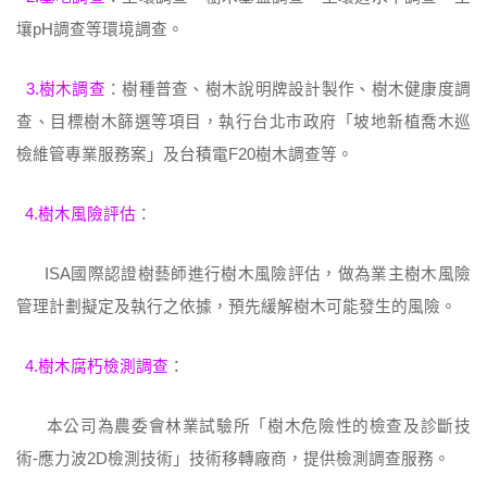
壤pH調查等環境調查。
3.樹木調查
：樹種普查、樹木說明牌設計製作、樹木健康度調
查、目標樹木篩選等項目，執行台北市政府「坡地新植喬木巡
檢維管專業服務案」及台積電F20樹木調查等。
4.樹木風險評估
：
ISA國際認證樹藝師進行樹木風險評估，做為業主樹木風險
管理計劃擬定及執行之依據，預先緩解樹木可能發生的風險。
4.樹木腐朽檢測調查
：
本公司為農委會林業試驗所「樹木危險性的檢查及診斷技
術-應力波2D檢測技術」技術移轉廠商，提供檢測調查服務。