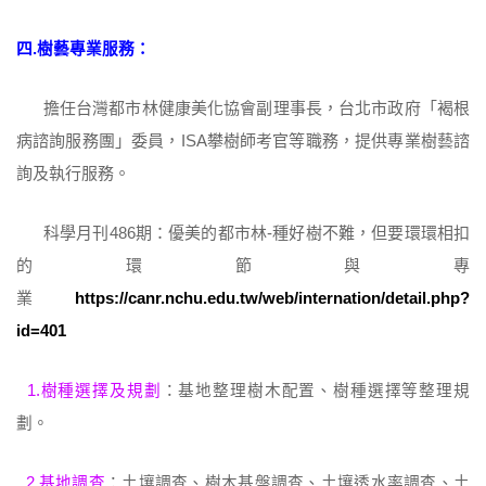
四.樹藝專業服務：
擔任台灣都市林健康美化協會副理事長，台北市政府「褐根
病諮詢服務團」委員，ISA攀樹師考官等職務，提供專業樹藝諮
詢及執行服務。
科學月刊486期：優美的都市林-種好樹不難，但要環環相扣
的環節與專
業
https://canr.nchu.edu.tw/web/internation/detail.php?
id=401
1.樹種選擇及規劃
：基地整理樹木配置、樹種選擇等整理規
劃。
2.基地調查
：土壤調查、樹木基盤調查、土壤透水率調查、土