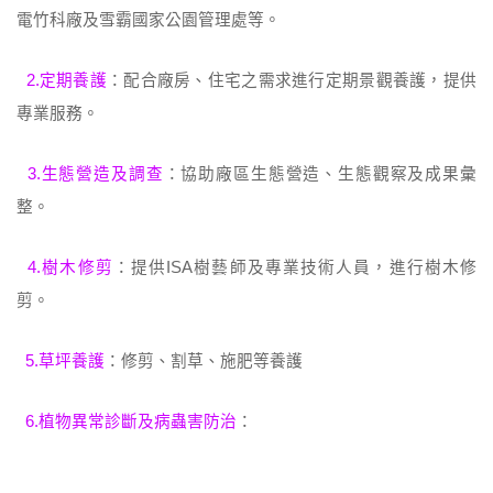
電竹科廠及雪霸國家公園管理處等。
2.定期養護
：配合廠房、住宅之需求進行定期景觀養護，提供
專業服務。
3.生態營造及調查
：協助廠區生態營造、生態觀察及成果彙
整。
4.樹木修剪
：提供ISA樹藝師及專業技術人員，進行樹木修
剪。
5.草坪養護
：修剪、割草、施肥等養護
6.植物異常診斷及病蟲害防治
：