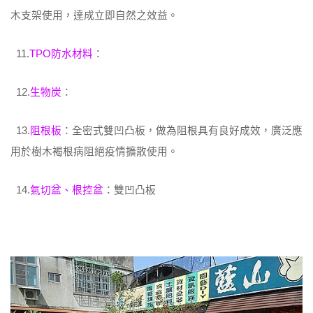
木支架使用，達成立即自然之效益。
11.
TPO防水材料
：
12.
生物炭
：
13.
阻根板
：全密式雙凹凸板，做為阻根具有良好成效，廣泛應
用於樹木褐根病阻絕疫情擴散使用。
14.
氣切盆、根控盆
：雙凹凸板