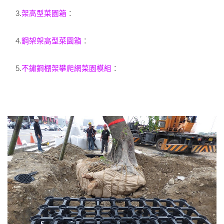
3.
架高型菜園箱
：
4.
鋼架架高型菜園箱
：
5.
不鏽鋼棚架攀爬網菜園模組
：