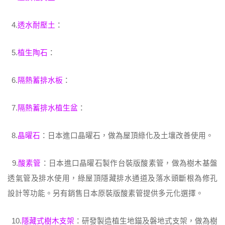
4.
透水耐壓土
：
5.
植生陶石
：
6.
隔熱蓄排水板
：
7.
隔熱蓄排水植生盆
：
8.
晶曜石
：日本進口晶曜石，做為屋頂綠化及土壤改善使用。
9.
酸素管
：日本進口晶曜石製作台裝版酸素管，做為樹木基盤
透氣管及排水使用，綠屋頂隱藏排水通道及落水頭斷根為修孔
設計等功能。另有銷售日本原裝版酸素管提供多元化選擇。
10.
隱藏式樹木支架
：研發製造植生地錨及磐地式支架，做為樹