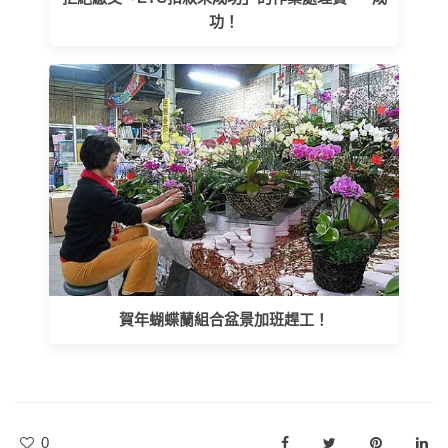
功！
賀年蝴蝶蘭組合盆景加班趕工！
0