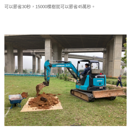
可以節省
秒，
棵樹就可以節省
萬秒。
30
15000
45