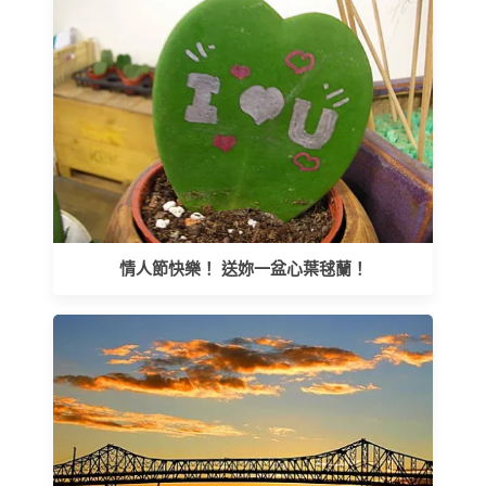
情人節快樂！ 送妳一盆心葉毬蘭！