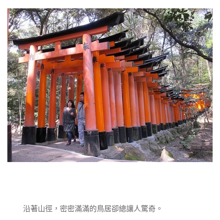
沿著山徑，密密滿滿的鳥居卻總讓人驚奇。