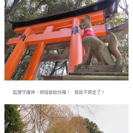
狐狸守護神，煩惱留給你囉！ 我就不帶走了！