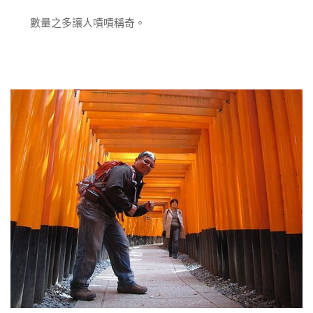
數量之多讓人嘖嘖稱奇。