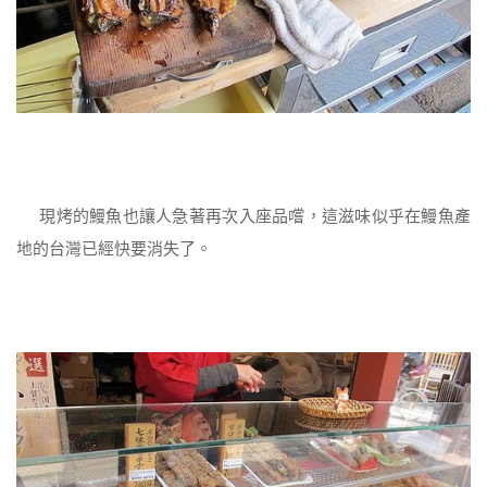
現烤的鰻魚也讓人急著再次入座品嚐，這滋味似乎在鰻魚產
地的台灣已經快要消失了。