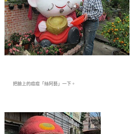
把臉上的痘痘「絲阿藝」一下。