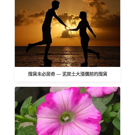
囤貨未必居奇 --- 泥炭土大漲價前的囤貨