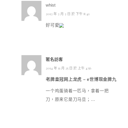
whist
2013 年 3 月 3 日 於 下午 8:41
好可愛
匿名訪客
2014 年 11 月 25 日 於 上午 4:56
老牌皇冠网上龙虎 – e世博现金牌九
一个鸡蛋骑着一匹马，拿着一把
刀，原来它是刀马旦；…