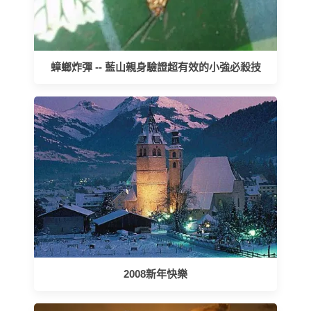
蟑螂炸彈 -- 藍山親身驗證超有效的小強必殺技
2008新年快樂