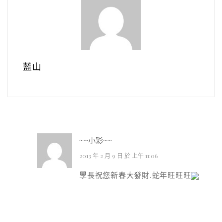
藍山
~~小彩~~
2013 年 2 月 9 日 於 上午 11:06
學長祝您新春大發財.蛇年旺旺旺