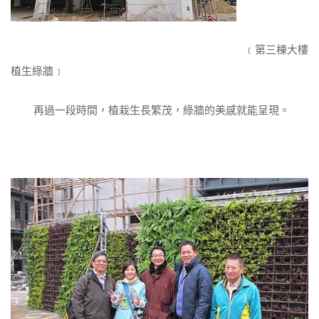
﹝第三棟大樓
植生綠牆﹞
再過一段時間，植栽生長繁茂，綠牆的美感就能呈現。