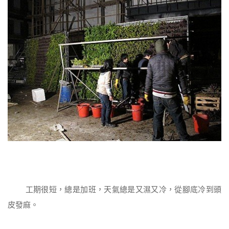
工期很短，總是加班，天氣總是又濕又冷，從腳底冷到頭
皮發麻。