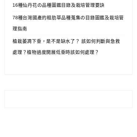
16種仙丹花の品種圖鑑目錄及栽培管理要訣
78種台灣國產的粗肋草品種蒐集の目錄圖鑑及栽培管
理指南
植栽萎凋下垂，是不是缺水了？ 該如何判斷與急救
處理？植物過度開展低垂時該如何處理？