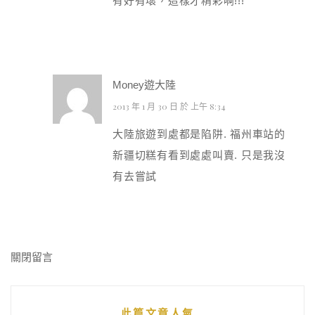
有好有壞，這樣才精彩啊!!!
Money遊大陸
2013 年 1 月 30 日 於 上午 8:34
大陸旅遊到處都是陷阱. 福州車站的
新疆切糕有看到處處叫賣. 只是我沒
有去嘗試
關閉留言
此篇文章人氣