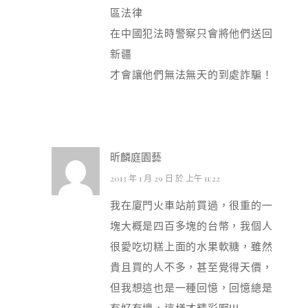
區法律
在中國犯法時警察只會將他們送回
新疆
才會讓他們無法無天的到處詐騙！
昕麟庭園藝
2013 年 1 月 29 日 於 上午 11:22
我在廈門火車站前買過，很重的一
塊大概是四百多塊的台幣，我個人
很愛吃切糕上面的水果軟糖，雖然
貴且買的人不多，甚至覺得天價，
但我想這也是一種回憶，回憶總是