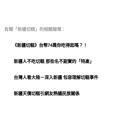
有關「新疆切糕」的相關報導：
《新疆切糕》台幣74萬你吃得起嗎？！
新疆人不吃切糕 那些名不副實的「特產」
台灣人看大陸－深入新疆 包容理解切糕事件
新疆天價切糕引網友熱議民族關係