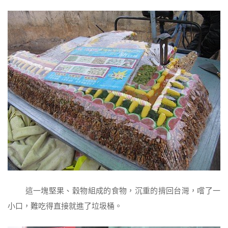
這一塊堅果、穀物組成的食物，沉重的揹回台灣，嚐了一
小口，難吃得直接就進了垃圾桶。