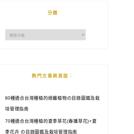
分類
分
類
熱門文章與頁面︰
80種適合台灣種植的綠籬植物の目錄圖鑑及栽
培管理指南
70種適合台灣種植的夏季草花(春播草花)+夏
季花卉 の目錄圖鑑及栽培管理指南