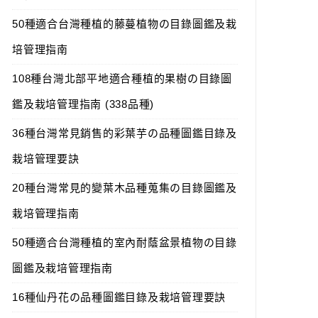
50種適合台灣種植的藤蔓植物の目錄圖鑑及栽
培管理指南
108種台灣北部平地適合種植的果樹の目錄圖
鑑及栽培管理指南 (338品種)
36種台灣常見銷售的彩葉芋の品種圖鑑目錄及
栽培管理要訣
20種台灣常見的變葉木品種蒐集の目錄圖鑑及
栽培管理指南
50種適合台灣種植的室內耐蔭盆景植物の目錄
圖鑑及栽培管理指南
16種仙丹花の品種圖鑑目錄及栽培管理要訣