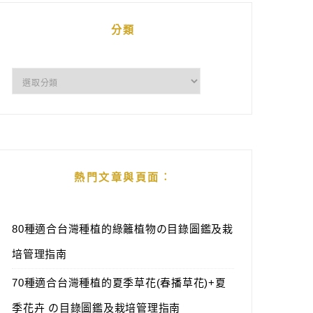
分類
分
類
熱門文章與頁面︰
80種適合台灣種植的綠籬植物の目錄圖鑑及栽
培管理指南
70種適合台灣種植的夏季草花(春播草花)+夏
季花卉 の目錄圖鑑及栽培管理指南