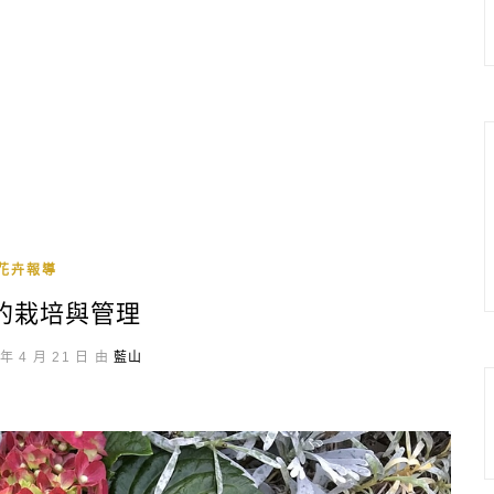
花卉報導
的栽培與管理
年 4 月 21 日 由
藍山