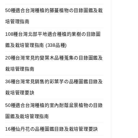
50種適合台灣種植的藤蔓植物の目錄圖鑑及栽
培管理指南
108種台灣北部平地適合種植的果樹の目錄圖
鑑及栽培管理指南 (338品種)
20種台灣常見的變葉木品種蒐集の目錄圖鑑及
栽培管理指南
36種台灣常見銷售的彩葉芋の品種圖鑑目錄及
栽培管理要訣
50種適合台灣種植的室內耐蔭盆景植物の目錄
圖鑑及栽培管理指南
16種仙丹花の品種圖鑑目錄及栽培管理要訣