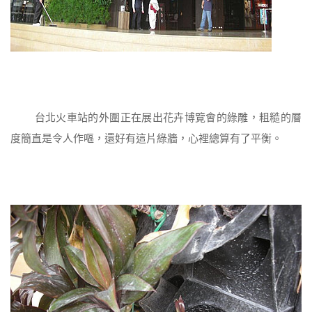
台北火車站的外圍正在展出花卉博覽會的綠雕，粗糙的層
度簡直是令人作嘔，還好有這片綠牆，心裡總算有了平衡。