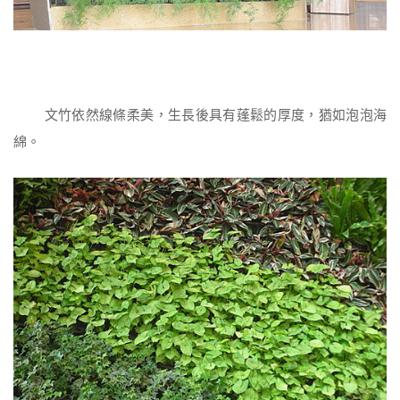
文竹依然線條柔美，生長後具有蓬鬆的厚度，猶如泡泡海
綿。