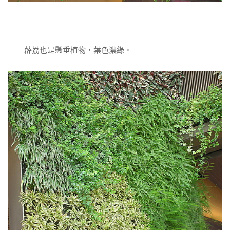
薜荔也是懸垂植物，葉色濃綠。