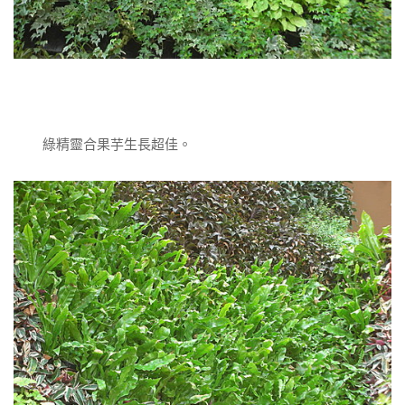
綠精靈合果芋生長超佳。