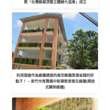
賀「台灣綠屋頂暨立體綠化協會」成立
利用雨遮作為維護通道的高空綠牆是個省錢的好
點子！ -- 新竹市育賢國中新建教室植生綠牆(開放
式鋼架綠牆)