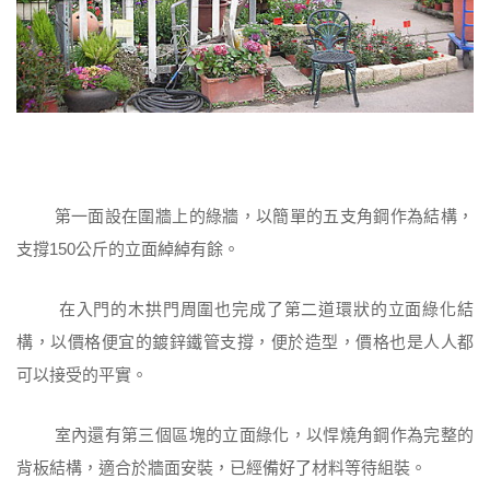
第一面設在圍牆上的綠牆，以簡單的五支角鋼作為結構，
支撐150公斤的立面綽綽有餘。
在入門的木拱門周圍也完成了第二道環狀的立面綠化結
構，以價格便宜的鍍鋅鐵管支撐，便於造型，價格也是人人都
可以接受的平實。
室內還有第三個區塊的立面綠化，以悍燒角鋼作為完整的
背板結構，適合於牆面安裝，已經備好了材料等待組裝。