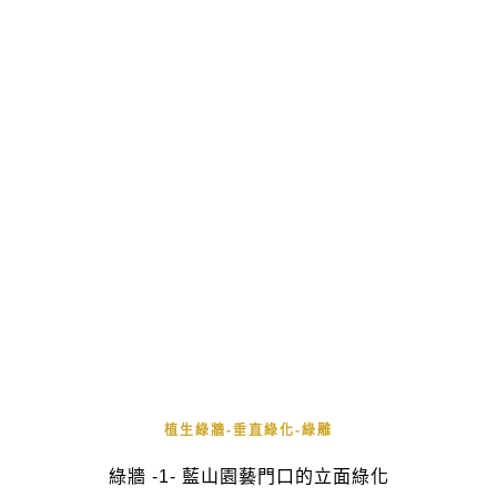
植生綠牆-垂直綠化-綠雕
綠牆 -1- 藍山園藝門口的立面綠化