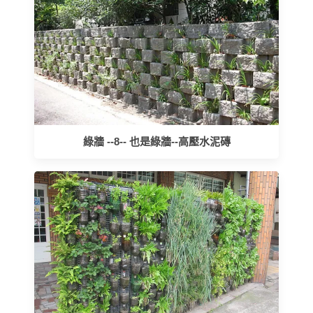
綠牆 --8-- 也是綠牆--高壓水泥磚