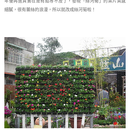
年後再進貨實在是有點等不及了，發現「絲河菊」的葉片質感
細膩，很有蕾絲的浪漫，所以就改成絲河菊啦！