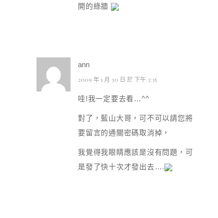
開的綠牆
ann
2009 年 1 月 30 日 於 下午 3:35
哇!我一定要去看…^^
對了，藍山大哥，可不可以請您將
要留言的通關密碼取消掉，
我覺得我眼睛應該是沒有問題，可
是發了快十次才發出去….