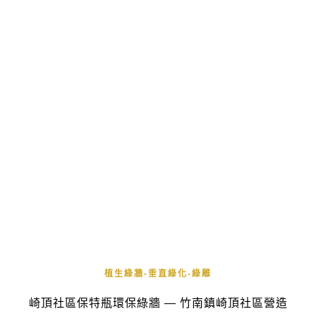
植生綠牆-垂直綠化-綠雕
崎頂社區保特瓶環保綠牆 — 竹南鎮崎頂社區營造