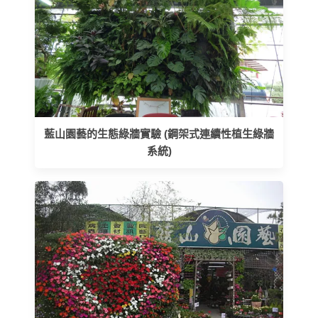
藍山園藝的生態綠牆實驗 (鋼架式連續性植生綠牆
系統)