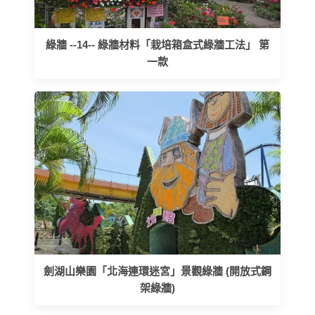
綠牆 --14-- 綠牆材料「栽培箱盒式綠牆工法」 第
一款
劍湖山樂園「北海連環迷宮」景觀綠牆 (開放式鋼
架綠牆)