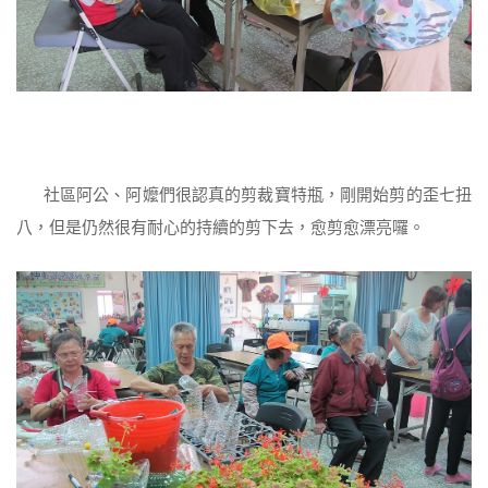
社區阿公、阿嬤們很認真的剪裁寶特瓶，剛開始剪的歪七扭
八，但是仍然很有耐心的持續的剪下去，愈剪愈漂亮囉。