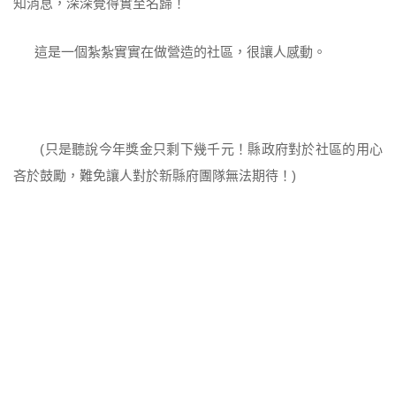
知消息，深深覺得實至名歸！
這是一個紮紮實實在做營造的社區，很讓人感動。
(只是聽說今年獎金只剩下幾千元！縣政府對於社區的用心
吝於鼓勵，難免讓人對於新縣府團隊無法期待！)