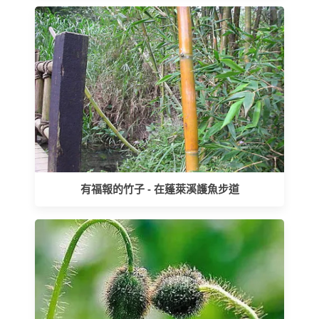
有福報的竹子 - 在蓬萊溪護魚步道