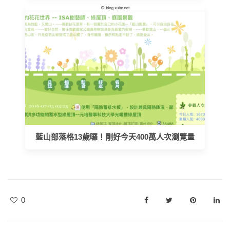
藍山部落格13歲囉！剛好今天400萬人次瀏覽量
0