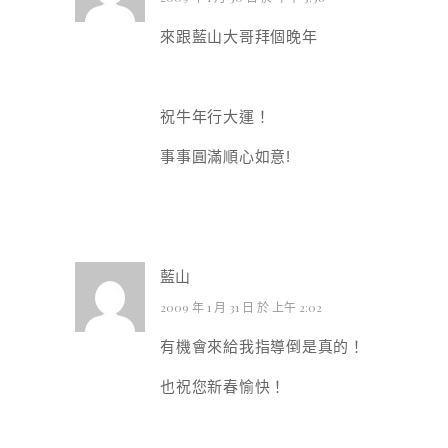
來跟藍山大哥拜個晚年
祝牛年行大運！
事事圓滿順心如意!
藍山
2009 年 1 月 31 日 於 上午 2:02
有機會來給我指導倒是真的！
也祝您新春愉快！