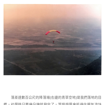
落差達數百公尺的降落場(右邊的青草空地)是我們落地的目
標，初學時只要幾分鐘就飛完了，等慢慢學會抓得住暖氣流訣