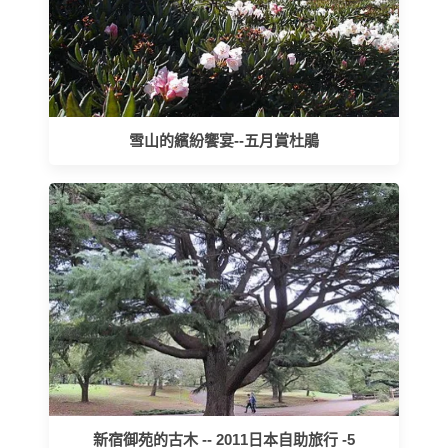
雪山的繽紛饗宴--五月賞杜鵑
新宿御苑的古木 -- 2011日本自助旅行 -5