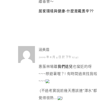
離毒害～
居家環境與健康-什麼是戴奧辛??
涵美眉
2009 年 8 月 4 日 於 下午 12:43
惠蓀林場離
我們這兒
也蠻近的呀
~~~想避暑喔？! 有時間過來找我啦
~~~
(不過老實說前幾天應該連”潭水”都
覺得很熱…
)