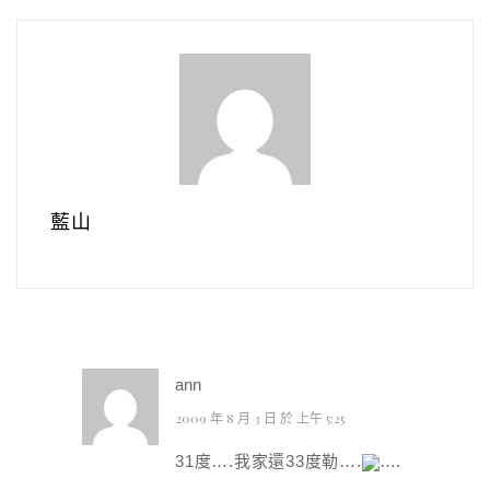
藍山
ann
2009 年 8 月 3 日 於 上午 5:25
31度….我家還33度勒….
….