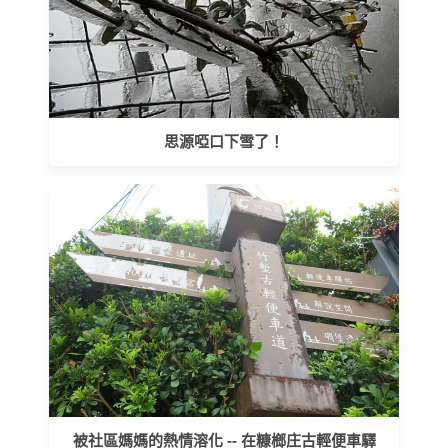
思源啞口下雪了！
被社區媽媽的熱情溶化 -- 在糠榔庄古輕便車驛