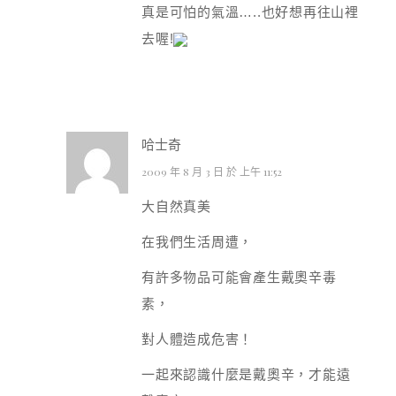
真是可怕的氣溫…..也好想再往山裡
去喔!
哈士奇
2009 年 8 月 3 日 於 上午 11:52
大自然真美
在我們生活周遭，
有許多物品可能會產生戴奧辛毒
素，
對人體造成危害！
一起來認識什麼是戴奧辛，才能遠