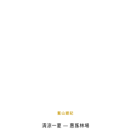
藍山遊記
清涼一夏 — 惠蓀林場