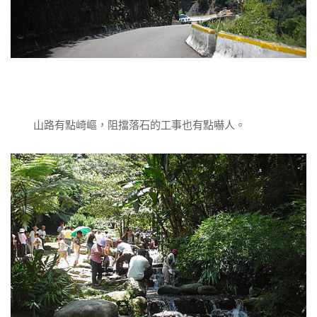
山路有點崎嶇，阻擋落石的工事也有點嚇人。