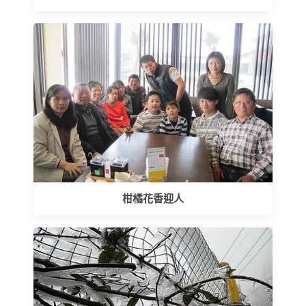
柑橘花香迎人