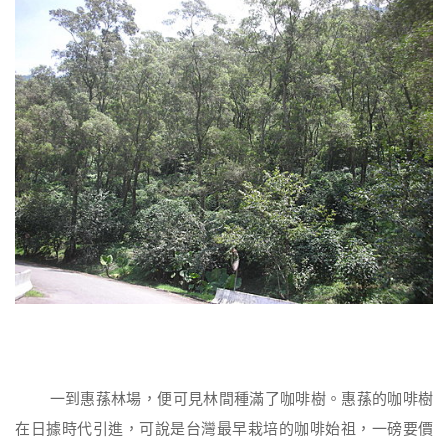
一到惠蓀林場，便可見林間種滿了咖啡樹。惠蓀的咖啡樹
在日據時代引進，可說是台灣最早栽培的咖啡始祖，一磅要價