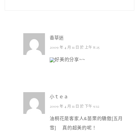
香草迷
2009 年 4 月 11 日 於 上午 8:25
好美的分享~~
小ｔｅａ
2009 年 4 月 11 日 於 下午 9:12
油桐花是客家人&苗栗的驕傲[五月
雪] 真的超美的呢！