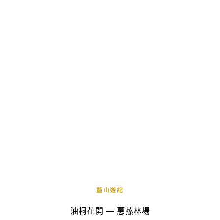
藍山遊記
油桐花開 — 惠蓀林場