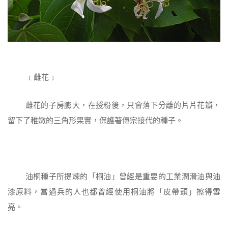
﹝雌花﹞
雌花的子房膨大，在授粉後，只會落下分離的片片花瓣，
留下了稚嫩的三角形果實，保護著傳宗接代的種子。
油桐種子所提煉的「桐油」曾經是重要的工業潤滑油與油
漆原料，當過兵的人也都曾經使用桐油將「皮帶頭」擦得雪
亮。