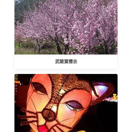
武陵賞櫻去