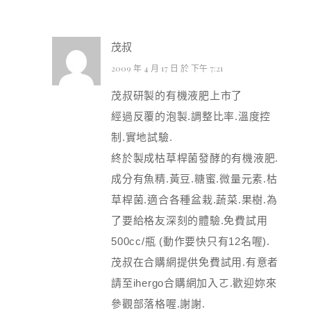
茂叔
2009 年 4 月 17 日 於 下午 7:21
茂叔研製的有機液肥上市了
經過反覆的泡製.調整比率.溫度控
制.實地試驗.
終於製成枯草桿菌發酵的有機液肥.
成分有魚精.黃豆.糖蜜.微量元素.枯
草桿菌.適合各種盆栽.蔬菜.果樹.為
了要給格友深刻的體驗.免費試用
500cc/瓶 (動作要快只有12名喔).
茂叔在合購網提供免費試用.有意者
請至ihergo合購網加入ㄛ.歡迎妳來
參觀部落格喔.謝謝.