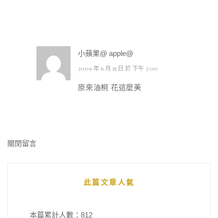
小蘋果@ apple@
2009 年 6 月 15 日 於 下午 3:00
原來油桐 花這麼美
關閉留言
此篇文章人氣
本篇累計人數：
812