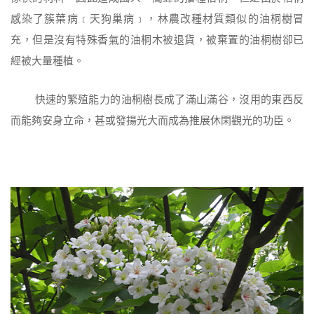
感染了簇葉病﹝天狗巢病﹞，林農改種材質類似的油桐樹冒
充，但是沒有特殊香氣的油桐木被退貨，被棄置的油桐樹卻已
經被大量種植。
快速的繁殖能力的油桐樹長成了滿山滿谷，沒用的東西反
而能夠安身立命，甚或發揚光大而成為推展休閑觀光的功臣。