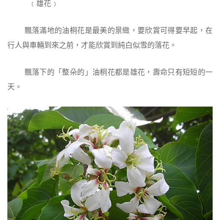
﹝雄花﹞
飄落滿地的油桐花是最美的景緻，要欣賞可得要早起，在
行人與車輛到來之前，才能欣賞到純白似雪的落花。
飄落下的「整朵的」油桐花都是雄花，壽命只有短短的一
天。