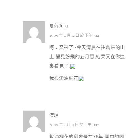
夏荷Julia
2009 年 4 月 12 日 於 下午 7:14
呵…又來了~今天清晨在往烏來的山
上,遇見紛飛的五月雪,結果又在你這
裏看見了.
我很愛油桐花
渼琇
2009 年 4 月 15 日 於 上午 11:17
對油桐花的印象是在76年.國中的同