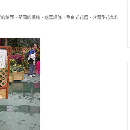
的鋪面、堅固的檯椅、遮蔭設施、垂直式花壇、容器型花盆和