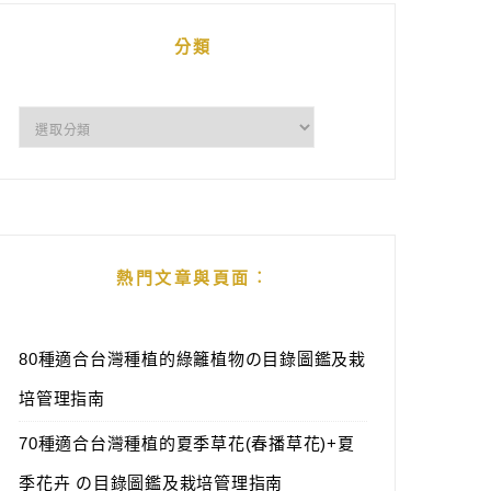
分類
分
類
熱門文章與頁面︰
80種適合台灣種植的綠籬植物の目錄圖鑑及栽
培管理指南
70種適合台灣種植的夏季草花(春播草花)+夏
季花卉 の目錄圖鑑及栽培管理指南