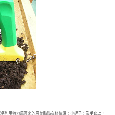
瑛利用特力屋買來的魔鬼貼黏在移植鏝﹝小鏟子﹞及手套上，