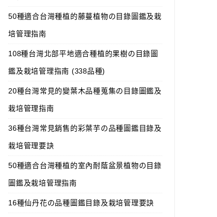
50種適合台灣種植的藤蔓植物の目錄圖鑑及栽
培管理指南
108種台灣北部平地適合種植的果樹の目錄圖
鑑及栽培管理指南 (338品種)
20種台灣常見的變葉木品種蒐集の目錄圖鑑及
栽培管理指南
36種台灣常見銷售的彩葉芋の品種圖鑑目錄及
栽培管理要訣
50種適合台灣種植的室內耐蔭盆景植物の目錄
圖鑑及栽培管理指南
16種仙丹花の品種圖鑑目錄及栽培管理要訣