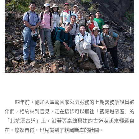
四年前，剛加入雪霸國家公園服務的七期義務解說員夥
伴們，相約來到雪見，走在這條可以通往「觀霧遊憩區」的
「北坑溪古道」上，沿著等高線興建的古道走起來輕鬆自
在，悠然自得，也見識到了萩岡斷崖的壯闊。