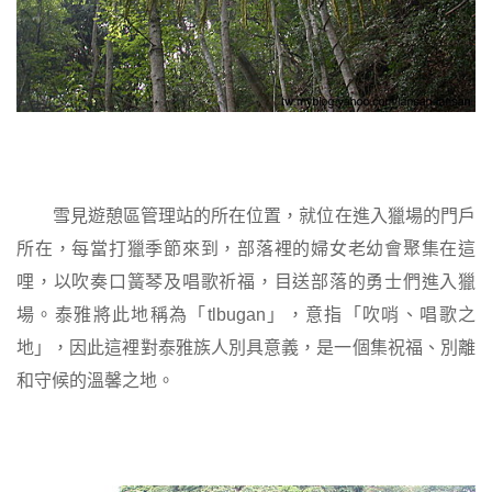
雪見遊憩區管理站的所在位置，就位在進入獵場的門戶
所在，每當打獵季節來到，部落裡的婦女老幼會聚集在這
哩，以吹奏口簧琴及唱歌祈福，目送部落的勇士們進入獵
場。泰雅將此地稱為「
tlbugan
」，意指「吹哨、唱歌之
地」，因此這裡對泰雅族人別具意義，是一個集祝福、別離
和守候的溫馨之地。