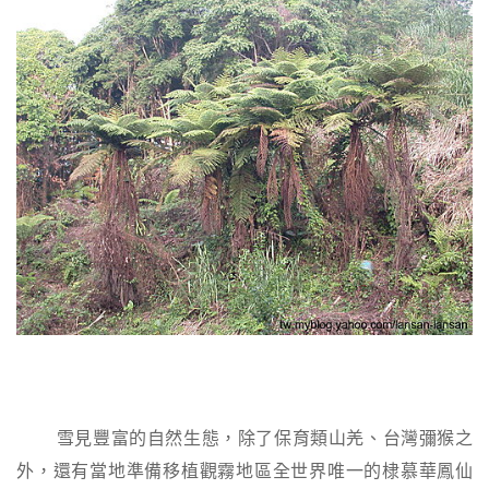
雪見豐富的自然生態，除了保育類山羌、台灣彌猴之
外，還有當地準備移植觀霧地區全世界唯一的棣慕華鳳仙