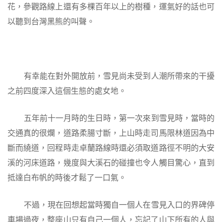
花，參觀路線上還有多棵百年以上的樹種，運氣好的話也可
以聽到台灣黑熊的叫聲。
有幸能在對外開放前，雪見尚未受到人潮所帶來的干擾
之前四度深入這個生態的處女地。
五年前十一月時的生日時，第一次來到雪見時，當時的
交通真的很爛，道路柔腸寸斷，上山時走司馬限林道因為中
斷而繞道，回程時走卓蘭路線時還必須取道路徑不明的大安
溪的河床道路，幾度與大溪石的碰撞也令人觸目驚心，直到
抵達白布帆的時後才鬆了一口氣。
不過，現在回想起當時獨自一個人在雪見入口的界碑停
車場過夜，整座山只有自己一個人，忘記了山下所有的人與