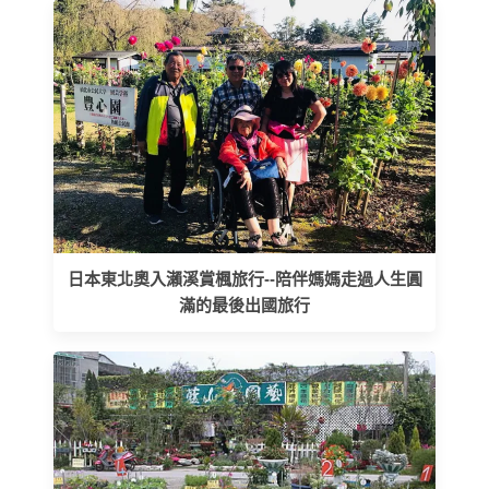
日本東北奧入瀨溪賞楓旅行--陪伴媽媽走過人生圓
滿的最後出國旅行