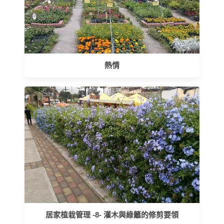
熱情
居家植栽管理 -8- 灌木與綠籬的修剪要領