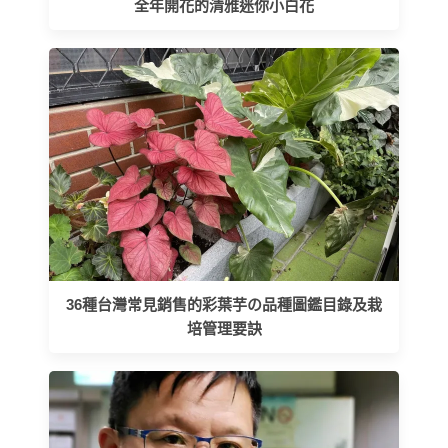
全年開花的清雅迷你小白花
36種台灣常見銷售的彩葉芋の品種圖鑑目錄及栽
培管理要訣