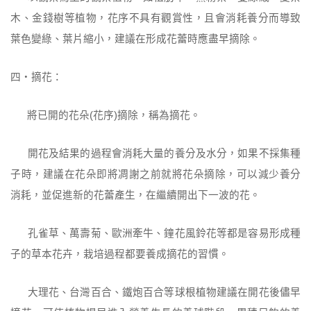
木、金錢樹等植物，花序不具有觀賞性，且會消耗養分而導致
葉色變綠、葉片縮小，建議在形成花蕾時應盡早摘除。
四‧摘花：
將已開的花朵(花序)摘除，稱為摘花。
開花及結果的過程會消耗大量的養分及水分，如果不採集種
子時，建議在花朵即將凋謝之前就將花朵摘除，可以減少養分
消耗，並促進新的花蕾產生，在繼續開出下一波的花。
孔雀草、萬壽菊、歐洲牽牛、鐘花風鈴花等都是容易形成種
子的草本花卉，栽培過程都要養成摘花的習慣。
大理花、台灣百合、鐵炮百合等球根植物建議在開花後儘早