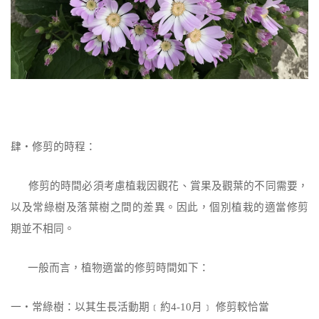
肆‧修剪的時程：
修剪的時間必須考慮植栽因觀花、賞果及觀葉的不同需要，
以及常綠樹及落葉樹之間的差異。因此，個別植栽的適當修剪
期並不相同。
一般而言，植物適當的修剪時間如下：
一‧常綠樹：以其生長活動期﹝約
4-10
月﹞ 修剪較恰當