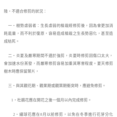
陸‧不適合修剪的狀況：
一‧樹勢虛弱者：生長虛弱的植栽經修剪後，因為會更加消
耗能量，而不利於復原，
容易造成植栽之生長勢惡化，甚至造
成枯死。
二‧炎夏及嚴寒期間不適於強剪，炎夏時修剪因傷口太大，
會加速水份蒸發，而嚴寒
修剪容易加重其寒害程度。夏天修剪
樹木時應保留葉片，
三‧與其觀花期、觀果期或觀葉期衝突時，應避免修剪。
1
‧杜鵑花應在開花之後一個月以內完成修剪。
2
‧繡球花應在
8
月以前修剪，以免在冬季進行花芽分化