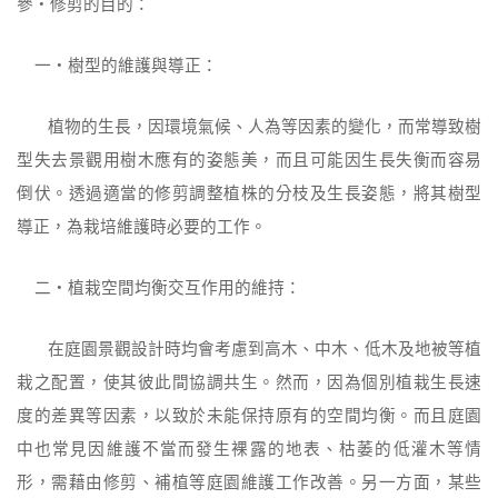
參‧修剪的目的：
一‧樹型的維護與導正：
植物的生長，因環境氣候、人為等因素的變化，而常導致樹
型失去景觀用樹木
應有的姿態美，而且可能因生長失衡而容易
倒伏。透過適當的修剪調整植株
的分枝及生長姿態，將其樹型
導正，為栽培維護時必要的工作。
二‧植栽空間均衡交互作用的維持：
在庭園景觀設計時均會考慮到高木、中木、低木及地被等植
栽之配置，使其
彼此間協調共生。然而，因為個別植栽生長速
度的差異等因素，以致於未能
保持原有的空間均衡。而且庭園
中也常見因維護不當而發生裸露的地表、枯
萎的低灌木等情
形，需藉由修剪、補植等庭園維護工作改善。另一方面，某些