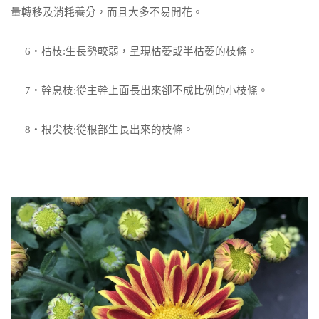
量轉移及消耗養分，而且大
多不易開花。
6
‧枯枝
:
生長勢較弱，呈現枯萎或半枯萎的枝條。
7
‧幹息枝
:
從主幹上面長出來卻不成比例的小枝條。
8
‧根尖枝
:
從根部生長出來的枝條。