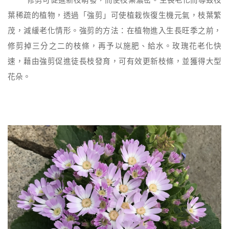
修剪可促進新枝萌發，而使枝葉濃密。
生長老化而導致枝
葉稀疏的植物，透過「強剪」可使植栽恢復生機元氣，枝葉繁
茂，減緩老化情形。強剪的方法：在植物進入生長旺季之前，
修剪掉三分之二的枝條，再予以施肥、給水。
玫瑰花老化快
速，藉由強剪促進徒長枝發育，可有效更新枝條，並獲得大型
花朵。