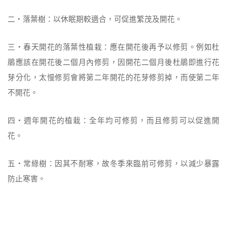
二‧落葉樹：以休眠期較適合，可促進繁茂及開花。
三‧春天開花的落葉性植栽：應在開花後再予以修剪。例如杜
鵑應該在開花後二個月
內修剪，因開花二個月後杜鵑即進行花
芽分化，太慢修剪會將第二年開花的花芽修剪掉，而使第二年
不開花。
四‧週年開花的植栽：全年均可修剪，而且修剪可以促進開
花。
五‧常綠樹：因其不耐寒，故冬季來臨前可修剪，以減少暴露
防止寒害。