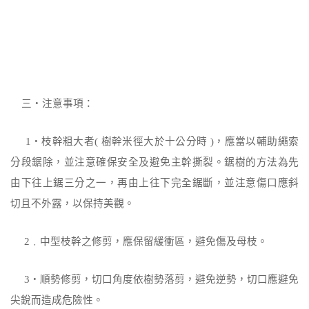
三‧注意事項：
1
‧枝幹粗大者
(
樹幹米徑大於十公分時
)
，應當以輔助繩索
分段鋸除，並注意確
保安全及避免主幹撕裂。鋸樹的方法為先
由下往上鋸三分之一，再由上往下完全鋸斷，並注意傷口應斜
切且不外露，以保持美觀。
2
﹒中型枝幹之修剪，應保留緩衝區，避免傷及母枝。
3
‧順勢修剪，切口角度依樹勢落剪，避免逆勢，切口應避免
尖銳而造成危險性。