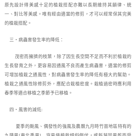
原先設計得美感十足的植栽搭配亦難以長期維持其韻律、統
一、對比等美感。唯有經由適當的修剪，才可以經常保其完美
的植栽搭配。
三‧病蟲害發生率的降低：
茂密而擁擠的枝葉，除了因生長空間不足而不利於植栽的
生長發育之外，更
容易因通風不良而產生病蟲害，適當的修剪
可增加植栽之通風性，對病蟲害
發生率的降低有極大的幫助。
植
栽之通風性除修剪外，應配合栽植密度。栽植過密時應利用
春季等適
合移植之季節予已移植。
四‧風害的減低
:
夏季的颱風、偶發性的強風及農曆九月時竹苗地區特有的
九降風
[
東北季風
]，
容易使植栽傾斜倒伏，或新芽因風乾而受