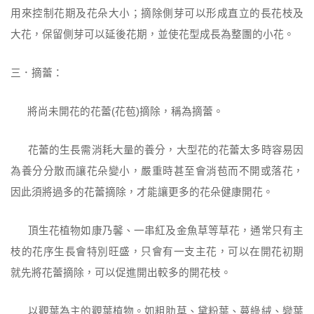
用來控制花期及花朵大小；摘除側芽可以形成直立的長花枝及
大花，保留側芽可以延後花期，並使花型成長為整團的小花。
三．摘蕾：
將尚未開花的花蕾(花苞)摘除，稱為摘蕾。
花蕾的生長需消耗大量的養分，大型花的花蕾太多時容易因
為養分分散而讓花朵變小，嚴重時甚至會消苞而不開或落花，
因此須將過多的花蕾摘除，才能讓更多的花朵健康開花。
頂生花植物如康乃馨、一串紅及金魚草等草花，通常只有主
枝的花序生長會特別旺盛，只會有一支主花，可以在開花初期
就先將花蕾摘除，可以促進開出較多的開花枝。
以觀葉為主的觀葉植物。如粗肋草、黛粉葉、蔓綠絨、變葉