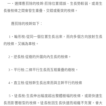
一‧選擇應剪除的枝幹
:
剪除位置錯誤、生長勢較弱，或是生
長後枝條之間會發生重疊、
交錯或衝突的枝條。
應剪除的枝幹如下：
1
‧輪形枝
:
從同一個位置生長出來，而向多個方向放射生長
的枝條，又稱為車枝。
2
‧逆長枝
:
從樹的外圍向內生長的枝條。
3
‧平行枝
:
二條平行生長而互相重疊的樹枝。
4
‧直立枝
:
從枝幹生長出來而與主幹平行的枝條
5
‧徒長枝
:
生長伸出幅度超出整體樹幅的枝條，或是快速生
長而影響樹型的枝條。
徒長枝因生長快速而組織不充實，會大