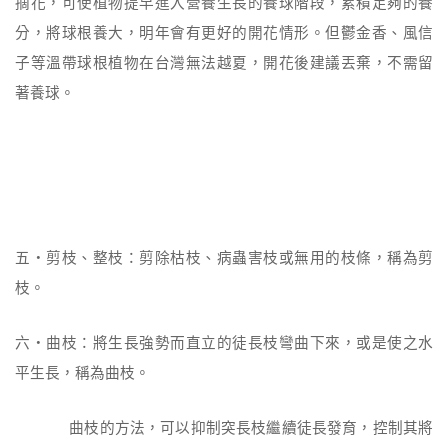
摘花，可使植物提早進入營養生長的養球階段，累積足夠的養
分，將球根養大，明年會有更好的開花情形。但鬱金香、風信
子等溫帶球根植物在台灣無法越夏，開花後建議丟棄，不需留
著養球。
五‧剪枝、整枝：剪除枯枝、病蟲害枝或無用的枝條，稱為剪
枝。
六‧曲枝：將生長強勢而直立的徒長枝彎曲下來，或是使之水
平生長，稱為曲枝。
曲枝的方法，可以抑制突長枝繼續徒長發育，控制其將