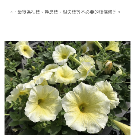
4
‧最後為枯枝、幹息枝、根尖枝等不必要的枝條修剪。