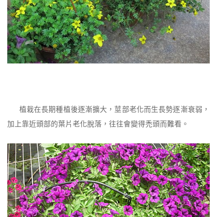
植栽在長期種植後逐漸擴大，莖部老化而生長勢逐漸衰弱，
加上靠近頭部的葉片老化脫落，往往會變得禿頭而難看。