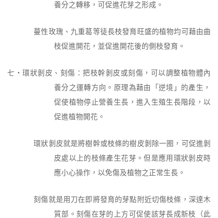
養分之轉移，可促進花芽之形成。
蔓性玫瑰、九重葛等徒長枝發育旺盛的植物均可藉由曲
枝促進開花，並促進開花後的側枝發育。
七‧環狀剝皮、刻傷：把枝幹剝皮或刻傷，可以調整植物體內
養分之運轉方向。原理為藉由「逆境」的產生，
促使植物停止營養生長，進入生殖生長階段，以
促進植物開花。
環狀剝皮就是將樹幹或枝條的樹皮剝除一圈，可促進剝
皮處以上的枝條產生花芽。但是應用環狀剝皮時
應小心操作，以免傷及植物之正常生長。
刻傷就是用刀在即將發育的芽點附近切傷枝條，深達木
質部。刻傷在芽的上方可促使該芽長成新枝（此