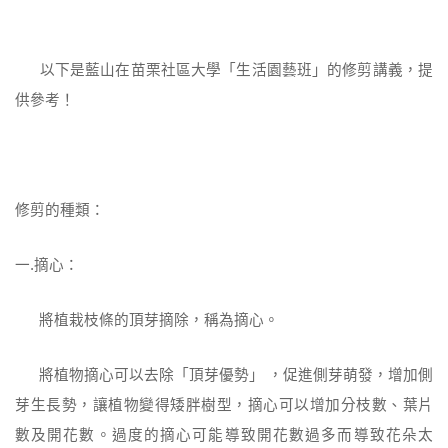
以下是藍山在苗栗社區大學「生活園藝班」的修剪講義，提
供參考！
修剪的種類：
一.摘心：
將植栽枝條的頂芽摘除，稱為摘心。
將植物摘心可以去除「頂芽優勢」 ，促進側芽萌發，增加側
芽生長勢，讓植物變得矮胖樹型，摘心可以增加分枝數、葉片
數及開花數。過度的摘心可能導致開花數過多而導致花朵太