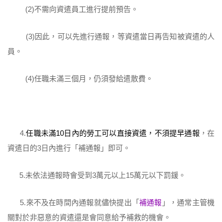
(2)不需向資遣員工進行提前預告。
(3)因此，可以先進行通報，等資遣當日再告知被資遣的人
員。
(4)任職未滿三個月，仍須發給遣散費。
4.
任職未滿10日內的勞工可以直接資遣，不須提早通報
，在
資遣日的3日內進行「補通報」即可。
5.未依法通報時會受到3萬元以上15萬元以下罰鍰。
5.來不及在時間內通報就儘快提出「
補通報
」，通常主管機
關對於非惡意的資遣還是會同意給予補救的機會。