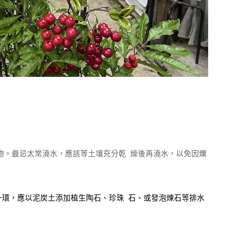
物。最忌太常澆水，應該等土壤充分乾
燥後再澆水，以免因爛
一環，應以泥炭土添加植生陶石、珍珠
石、或發泡煉石等排水