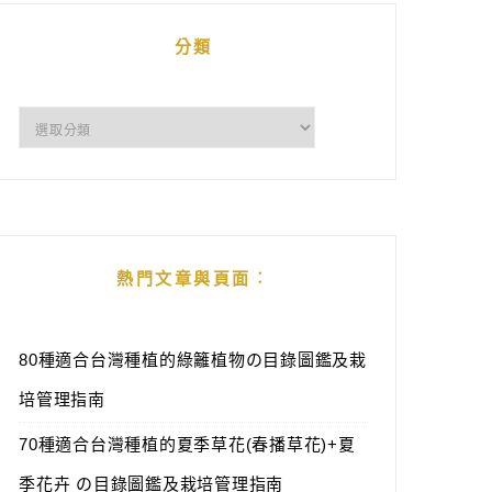
分類
分
類
熱門文章與頁面︰
80種適合台灣種植的綠籬植物の目錄圖鑑及栽
培管理指南
70種適合台灣種植的夏季草花(春播草花)+夏
季花卉 の目錄圖鑑及栽培管理指南