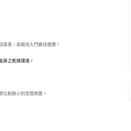
培容易，為栽培入門最佳選擇。
氣房之乾燥環境。
庭等比較狹小的空間佈置。