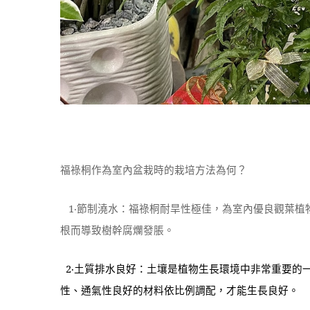
福祿桐作為室內盆栽時的栽培方法為何？
1
‧節制澆水：福祿桐耐旱性極佳，為室內優良觀葉植
根而導致樹幹腐爛發脹。
2
‧土質排水良好：土壤是植物生長環境中非常重要的
性、通氣性良好的材料依比例調配，才能生長良好。