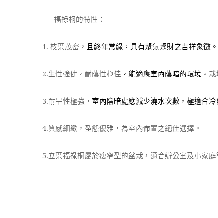
福祿桐的
特性：
1.
枝葉茂密，
且終年常綠，具有聚氣聚財之吉祥象徵。
2.生性強健，耐蔭性極佳
，能適應室內蔭暗的環境
。栽
3.耐旱性極強，
室內陰暗處應減少澆水次數，極適合冷
4.質感細緻，型態優雅，為室內佈置之絕佳選擇。
5.立葉福祿桐屬於瘦窄型的盆栽，適合辦公室及小家