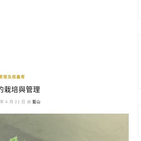
管理及病蟲害
的栽培與管理
年 4 月 21 日 由
藍山