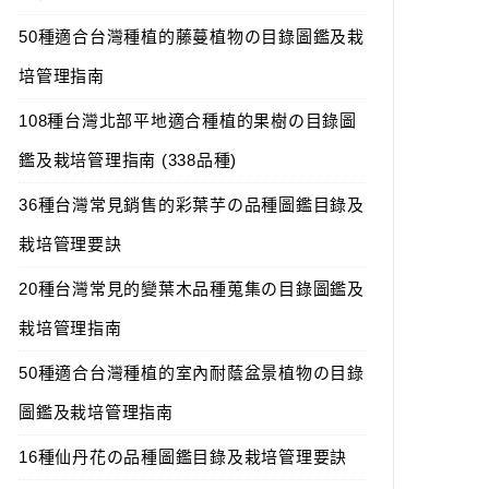
50種適合台灣種植的藤蔓植物の目錄圖鑑及栽
培管理指南
108種台灣北部平地適合種植的果樹の目錄圖
鑑及栽培管理指南 (338品種)
36種台灣常見銷售的彩葉芋の品種圖鑑目錄及
栽培管理要訣
20種台灣常見的變葉木品種蒐集の目錄圖鑑及
栽培管理指南
50種適合台灣種植的室內耐蔭盆景植物の目錄
圖鑑及栽培管理指南
16種仙丹花の品種圖鑑目錄及栽培管理要訣