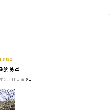
生態隨筆
霧的黃堇
年 3 月 11 日 由
藍山