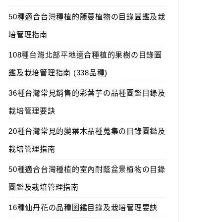
50種適合台灣種植的藤蔓植物の目錄圖鑑及栽
培管理指南
108種台灣北部平地適合種植的果樹の目錄圖
鑑及栽培管理指南 (338品種)
36種台灣常見銷售的彩葉芋の品種圖鑑目錄及
栽培管理要訣
20種台灣常見的變葉木品種蒐集の目錄圖鑑及
栽培管理指南
50種適合台灣種植的室內耐蔭盆景植物の目錄
圖鑑及栽培管理指南
16種仙丹花の品種圖鑑目錄及栽培管理要訣