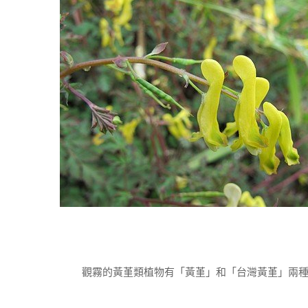
觀霧的黃堇類植物有「黃堇」和「台灣黃堇」兩種