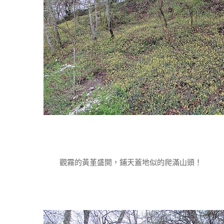
觀霧的黃堇盛開，鋪天蓋地似的爬滿山頭！