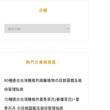
分類
分
類
熱門文章與頁面︰
80種適合台灣種植的綠籬植物の目錄圖鑑及栽
培管理指南
70種適合台灣種植的夏季草花(春播草花)+夏
季花卉 の目錄圖鑑及栽培管理指南