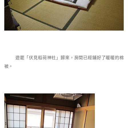
遊罷「伏見稻荷神社」歸來，房間已經鋪好了暖暖的棉
被。