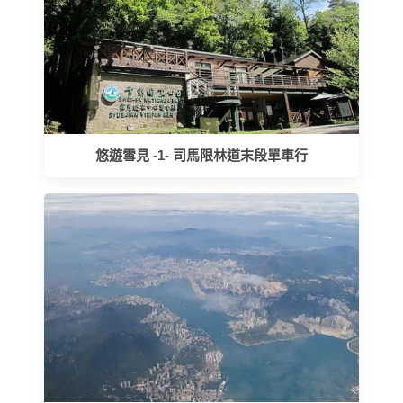
悠遊雪見 -1- 司馬限林道末段單車行