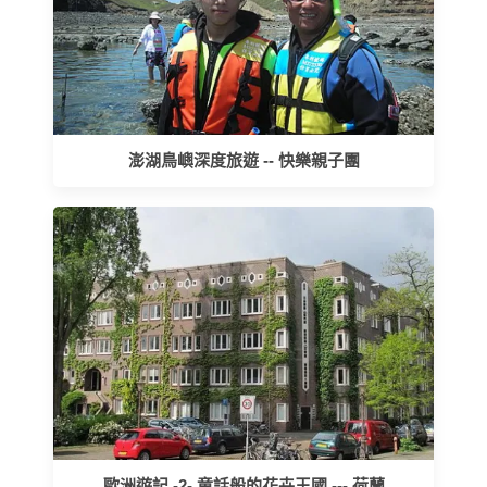
澎湖鳥嶼深度旅遊 -- 快樂親子團
歐洲遊記 -2- 童話般的花卉王國 --- 荷蘭