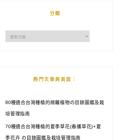
分類
分
類
熱門文章與頁面︰
80種適合台灣種植的綠籬植物の目錄圖鑑及栽
培管理指南
70種適合台灣種植的夏季草花(春播草花)+夏
季花卉 の目錄圖鑑及栽培管理指南