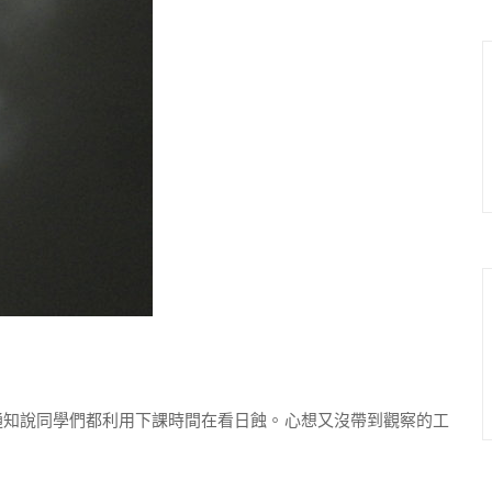
知說同學們都利用下課時間在看日蝕。心想又沒帶到觀察的工