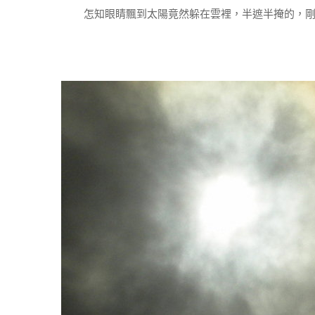
怎知眼睛飄到太陽竟然躲在雲裡，半遮半掩的，剛