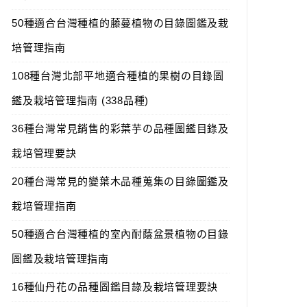
50種適合台灣種植的藤蔓植物の目錄圖鑑及栽
培管理指南
108種台灣北部平地適合種植的果樹の目錄圖
鑑及栽培管理指南 (338品種)
36種台灣常見銷售的彩葉芋の品種圖鑑目錄及
栽培管理要訣
20種台灣常見的變葉木品種蒐集の目錄圖鑑及
栽培管理指南
50種適合台灣種植的室內耐蔭盆景植物の目錄
圖鑑及栽培管理指南
16種仙丹花の品種圖鑑目錄及栽培管理要訣