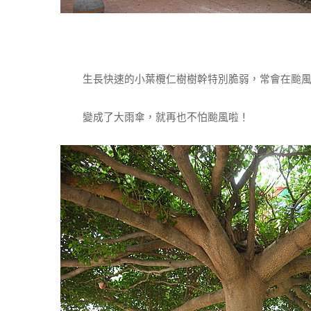
生長快速的小葉欖仁樹樹幹特別脆弱，常會在颱風
變成了大雨傘，就再也不怕颱風啦！