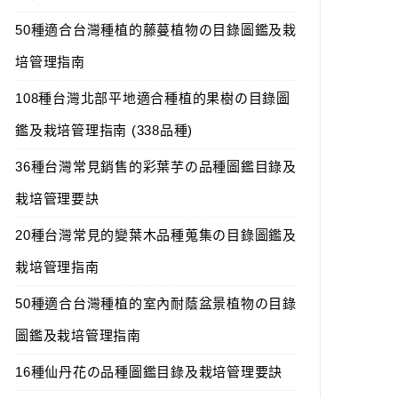
50種適合台灣種植的藤蔓植物の目錄圖鑑及栽
培管理指南
108種台灣北部平地適合種植的果樹の目錄圖
鑑及栽培管理指南 (338品種)
36種台灣常見銷售的彩葉芋の品種圖鑑目錄及
栽培管理要訣
20種台灣常見的變葉木品種蒐集の目錄圖鑑及
栽培管理指南
50種適合台灣種植的室內耐蔭盆景植物の目錄
圖鑑及栽培管理指南
16種仙丹花の品種圖鑑目錄及栽培管理要訣