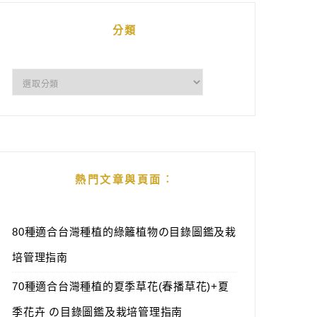
分類
分
類
熱門文章與頁面︰
80種適合台灣種植的綠籬植物の目錄圖鑑及栽
培管理指南
70種適合台灣種植的夏季草花(春播草花)+夏
季花卉 の目錄圖鑑及栽培管理指南