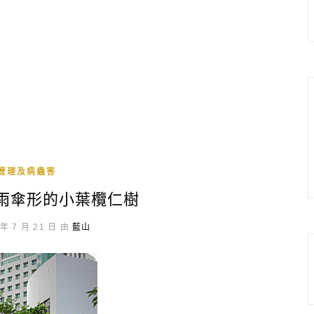
管理及病蟲害
 雨傘形的小葉欖仁樹
年 7 月 21 日 由
藍山