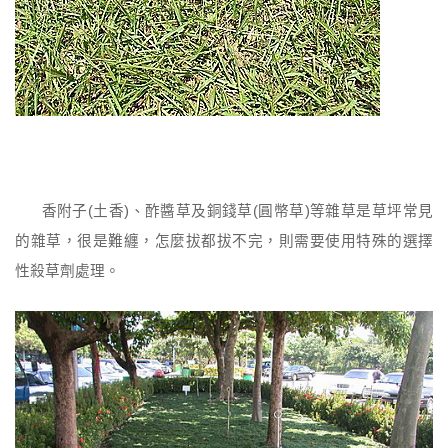
香附子(土香)、酢醬草及銅錢草(圓幣草)等雜草是草坪常見
的雜草，很是難纏，怎麼拔都拔不完，則需要使用特殊的選擇
性殺草劑處理。