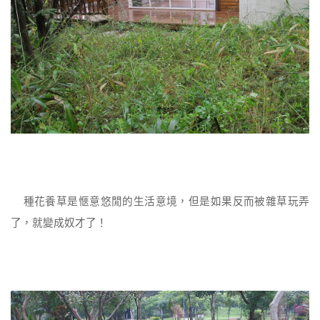
種花養草是愜意悠閒的生活意境，但是如果反而被雜草玩弄
了，就變成奴才了！