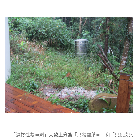
「選擇性殺草劑」大致上分為「只殺闊葉草」和「只殺尖葉