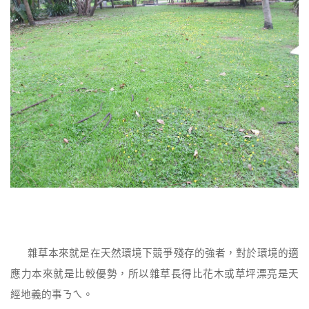
雜草本來就是在天然環境下競爭殘存的強者，對於環境的適
應力本來就是比較優勢，所以雜草長得比花木或草坪漂亮是天
經地義的事ㄋㄟ。