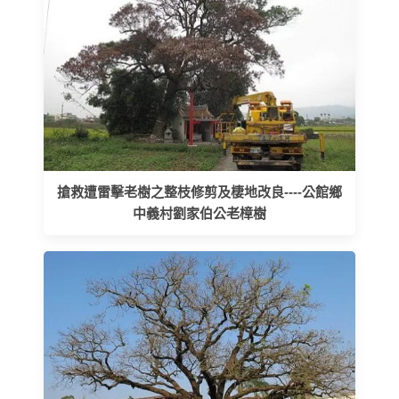
搶救遭雷擊老樹之整枝修剪及棲地改良----公館鄉
中義村劉家伯公老樟樹