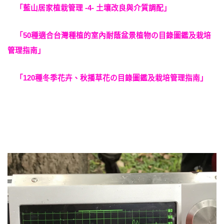
「藍山居家植栽管理 -4- 土壤改良與介質調配」
「50種適合台灣種植的室內耐蔭盆景植物の目錄圖鑑及栽培
管理指南」
「120種冬季花卉、秋播草花の目錄圖鑑及栽培管理指南」