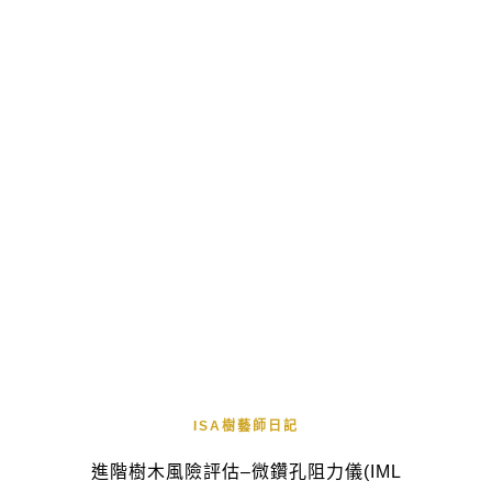
ISA樹藝師日記
進階樹木風險評估–微鑽孔阻力儀(IML