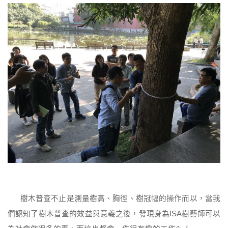
樹木普查不止是測量樹高、胸徑、樹冠幅的操作而以，當我
們認知了樹木普查的效益與意義之後，發現身為ISA樹藝師可以